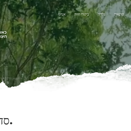
סדנאות
גלריה
ביקורי חווה
אנחנו
כאשר
העול
סדנאות.