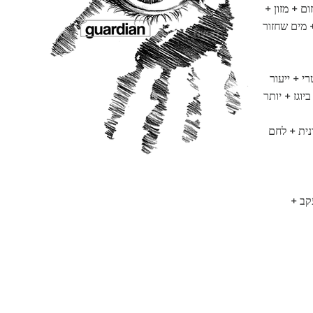
ם + מזון +
 מים שחזור
י + ייעור
נית + לחם
קב +