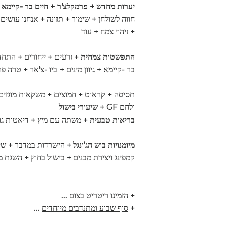
יערות מחדש + פרמקלצ'ר + חיים בר -קיימא
+
חווה לשולחן + שימור + תזונה + אנחנו עושים
+ זיהוי צמח + עוד
התפשטות צמחית
+ זרעים + ייחורים + התחד
בר -קיימא + גיוון מינים + ביו -צ'אר + טרה פרטה + השת
תסיסה + קראוט + חמוצים + משקאות מוגזים ט
ולחם GF +
שיעורי בישול
בריאות טבעית
+ משתה עם מיץ + דיאטות גולמי
מיומנויות בוש הג'ונגל
+ הישרדות במדבר + שימ
קמפינג ויצירת מבנים + בישול בחוץ + השגת מ
+
הזמינו ריטריט בצום
...
+
סוף שבוע ומתנדבים מיוחדים
...