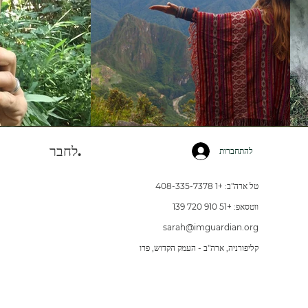
לחבר.
להתחברות
טל ארה"ב: +1 408-335-7378
ווטסאפ: +51 910 720 139
sarah@imguardian.org
קליפורניה, ארה"ב - העמק הקדוש, פרו