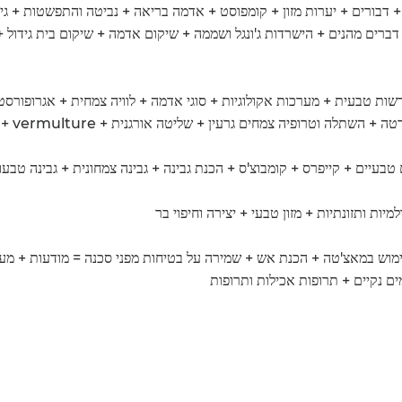
 דבורים + יערות מזון + קומפוסט + אדמה בריאה + נביטה והתפשטות + גיזו
 דברים מהנים + הישרדות ג'ונגל ושממה + שיקום אדמה + שיקום בית גידול +
שות טבעית + מערכות אקולוגיות + סוגי אדמה + לוויה צמחית + אגרופורסטר
לה וטרופיה צמחים גרעין + שליטה אורגנית + vermulture + ביוגז + יותר
בעיים + קייפרס + קומבוצ'ס + הכנת גבינה + גבינה צמחונית + גבינה טבעו
ות ותזונתיות + מזון טבעי + יצירה וחיפוי בר
וש במאצ'טה + הכנת אש + שמירה על בטיחות מפני סכנה = מודעות + מע
ים נקיים + תרופות אכילות ותרופות