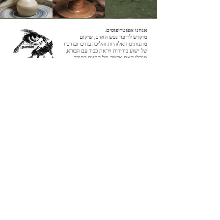
אנחנו אפוטרופוסים.
מוקדש לריפוי נפש האדם, שיקום
מתנותינו האלוהיות והליכה בדרכו ובדרכיו
של ישוע בידידות ויראת כבוד עם הבורא,
מנהלי האם אדמה וכל החיים בתוכה.
לחבר.
להתחברות
טל ארה"ב:
+1 408-335-7378
ווטסאפ:
+51 910 720 139
sarah@imguardian.org
קליפורניה, ארה"ב - העמק הקדוש, פרו
לעקוב אחר.