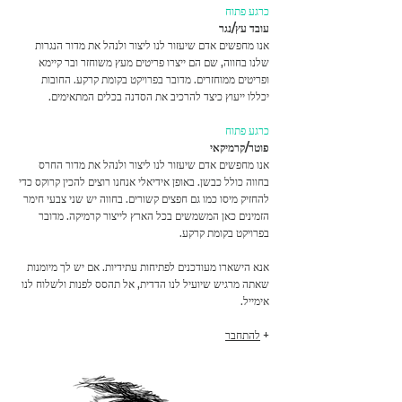
כרגע פתוח
עובד עץ/נגר
אנו מחפשים אדם שיעזור לנו ליצור ולנהל את מדור הנגרות
שלנו בחווה, שם הם ייצרו פריטים מעץ משוחזר ובר קיימא
ופריטים ממוחזרים. מדובר בפרויקט בקומת קרקע. החובות
יכללו ייעוץ כיצד להרכיב את הסדנה בכלים המתאימים.
כרגע פתוח
פוטר/קרמיקאי
אנו מחפשים אדם שיעזור לנו ליצור ולנהל את מדור החרס
בחווה כולל כבשן. באופן אידיאלי אנחנו רוצים להכין קרוקס כדי
להחזיק מיסו כמו גם חפצים קשורים. בחווה יש שני צבעי חימר
הזמינים כאן המשמשים בכל הארץ לייצור קרמיקה. מדובר
בפרויקט בקומת קרקע.
אנא הישארו מעודכנים לפתיחות עתידיות. אם יש לך מיומנות
שאתה מרגיש שיועיל לנו הדדית, אל תהסס לפנות ולשלוח לנו
אימייל.
+
להתחבר