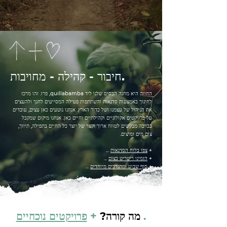
חיבור - קהילה - מחויבות.
החווה היא מחנה הבסיס שלנו ליד quillabamba, פרו. זהו מרכז
לחינוך באמצעות סדנאות והשתתפות פעילה המסייעים לחנך ולהעצים
את הניהול של עצמנו ושל כדור הארץ. אנחנו נוטעים כאן עצים, עובדים
על פרויקטים אקולוגיים וקהילתיים וחיים כאן. אנחנו מיקום שמקבל
בברכה מבקשים לטווח ארוך וקצר של יוצר כל החיים בתפילה, תיווך,
צום מים ומיצים.
+
צפו בלוח הסדנאות
...
+
הזמינו ריטריט בצום
...
+
סוף שבוע ומתנדבים מיוחדים
...
.
מה קורה?
+
פרויקטים נוכחיים