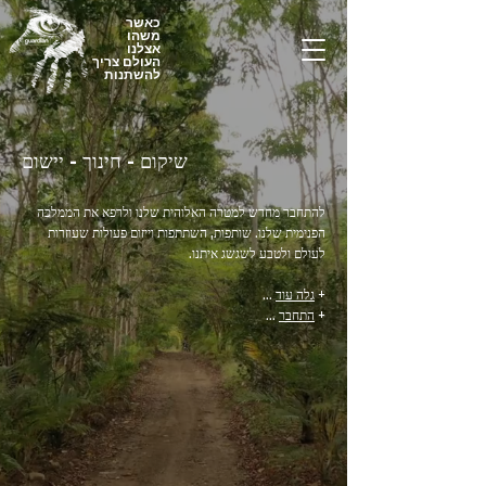
כאשר
משהו
אצלנו
העולם צריך
להשתנות
שיקום - חינוך - יישום
להתחבר מחדש למטרה האלוהית שלנו ולרפא את הממלכה
הפנימית שלנו. שותפות, השתתפות וייזום פעולות שעוזרות
לעולם ולטבע לשגשג איתנו.
+
גלה עוד
...
+
התחבר
...