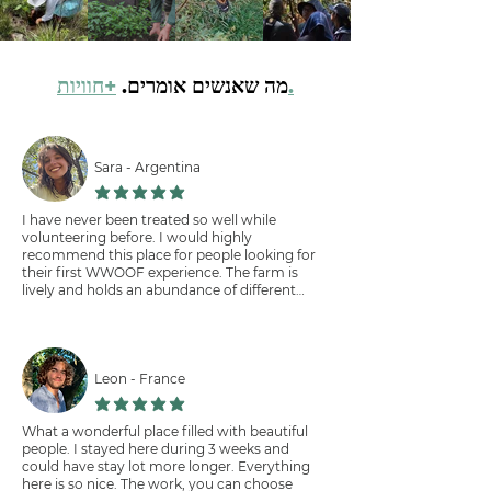
+חוויות.
מה שאנשים אומרים.
Sara - Argentina
הדירוג הממוצא הוא 5 מתוך 5
I have never been treated so well while
volunteering before. I would highly
recommend this place for people looking for
their first WWOOF experience. The farm is
lively and holds an abundance of different
projects. Everyone working is incredibly
sweet, and the work environment is very
respectful of everyone´s time. Sarah is an
incredibly considering host, that makes the
effort to make sure we are working with
Leon - France
something we like, and that all our needs are
הדירוג הממוצא הוא 5 מתוך 5
met (Thank you for all the bread and for
sharing the ratios for the ferments <3). The
What a wonderful place filled with beautiful
accommodations are very comfortable. The
people. I stayed here during 3 weeks and
kitchen is well equipped and there is always
could have stay lot more longer. Everything
food avaliable. We have full freedom to
here is so nice. The work, you can choose