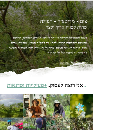
צום - מדיטציה - תפילה
שהות לטווח ארוך וקצר
לצום ולהתפלל בסביבה בטוחה בטבע. קמפינג אוהלים, בריכות
טבעיות ומקלחות חמות. להתעורר לקולות הטבע, טוקנים עפים
מעל, סופות רעמים חמות. אתה ביער עננים בהרי האנדים חופשי
לתקשר עם היוצר של כל מה שחי.
+
רוצה לבוא? למד עוד
...
.
אני רוצה לעסוק.
+פעילויות וסדנאות