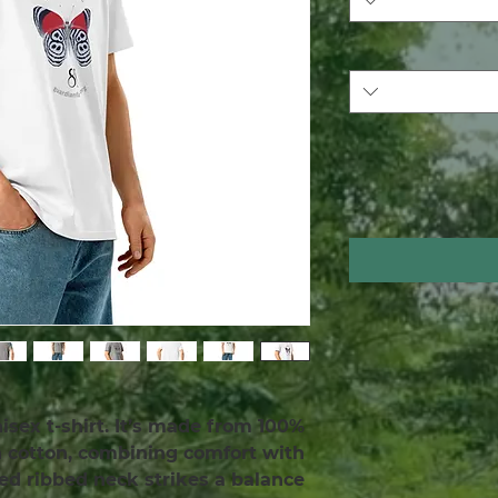
isex t-shirt. It’s made from 100% 
cotton, combining comfort with 
red ribbed neck strikes a balance 