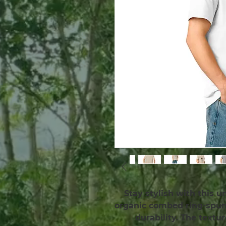
Stay stylish with this un
organic combed ring-spun 
durability. The textu