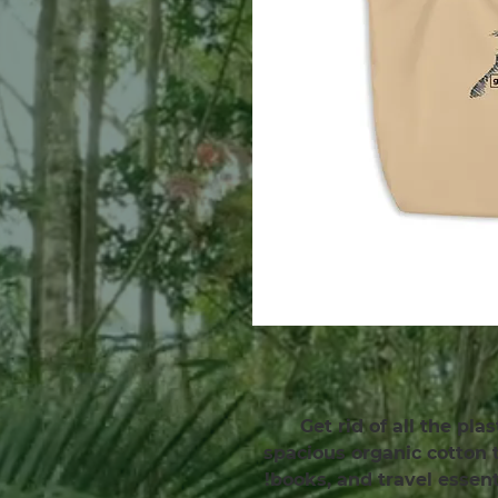
Get rid of all the pla
spacious organic cotton to
books, and travel essent