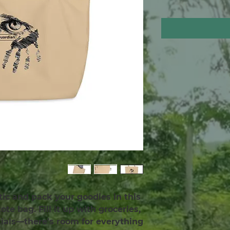
stic and pack your goodies in this 
te bag. Fill it up with groceries, 
ials—there’s room for everything!