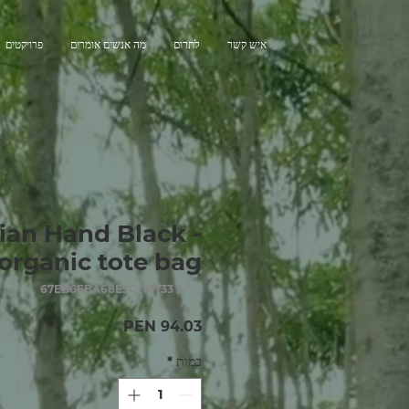
איש קשר
לתרום
מה אנשים אומרים
פרויקטים
ian Hand Black -
organic tote bag
מק"ט: 67EB6EBA68E5C_10733
מחיר
כמות
*