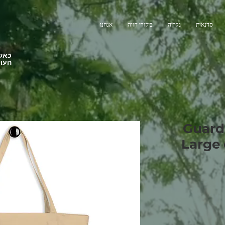
סדנאות
גלריה
ביקורי חווה
אנחנו
כאשר
העול
Guard
Large 