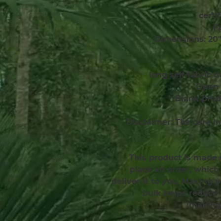
Disclaimer: The care in
This product is made e
place an order, which 
deliver it to you. Making 
bulk helps reduce 
making 