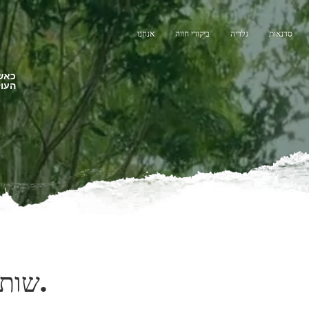
סדנאות
גלריה
ביקורי חווה
אנחנו
כאשר
העול
שותפויות.