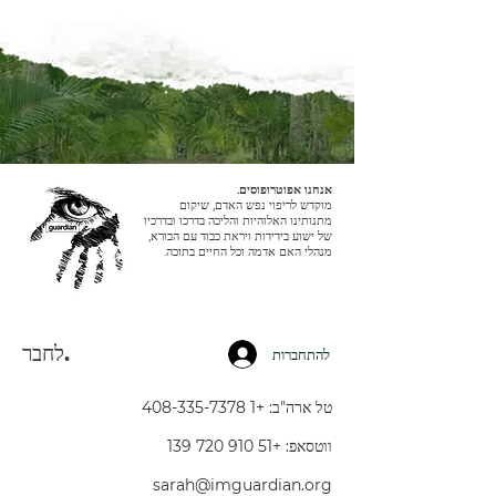
אנחנו אפוטרופוסים.
מוקדש לריפוי נפש האדם, שיקום
מתנותינו האלוהיות והליכה בדרכו ובדרכיו
של ישוע בידידות ויראת כבוד עם הבורא,
מנהלי האם אדמה וכל החיים בתוכה.
לחבר.
להתחברות
טל ארה"ב:
+1 408-335-7378
ווטסאפ:
+51 910 720 139
sarah@imguardian.org