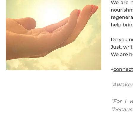
We are h
nourishme
regenerat
help brin
Do you n
Just, wri
We are he
+
connec
"Awaken 
“For I 
“because