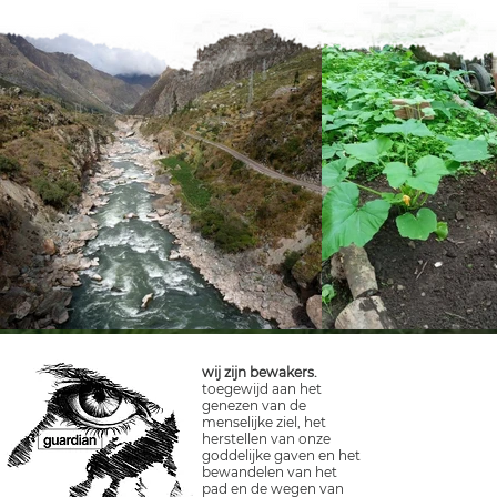
wij zijn bewakers.
toegewijd aan het
genezen van de
menselijke ziel, het
herstellen van onze
goddelijke gaven en het
bewandelen van het
pad en de wegen van