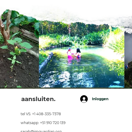
aansluiten.
Inloggen
tel VS: +1 408-335-7378
whatsapp: +51 910 720 139
sarah@imguardian.org