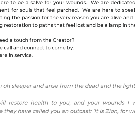
ere to be a salve for your wounds. We are dedicated 
nt for souls that feel parched. We are here to speak l
ing the passion for the very reason you are alive and 
g restoration to paths that feel lost and be a lamp in t
eed a touch from the Creator?
te call and connect to come by.
re in service.
t
oh sleeper and arise from the dead and the light o
will restore health to you, and your wounds I wi
 they have called you an outcast: ‘It is Zion, for