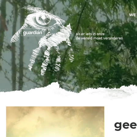
WE 
als er iets in onze
de wereld moet veranderen
gees