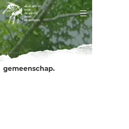
als er iets in
onze
de wereld
moet
veranderen
gemeenschap.