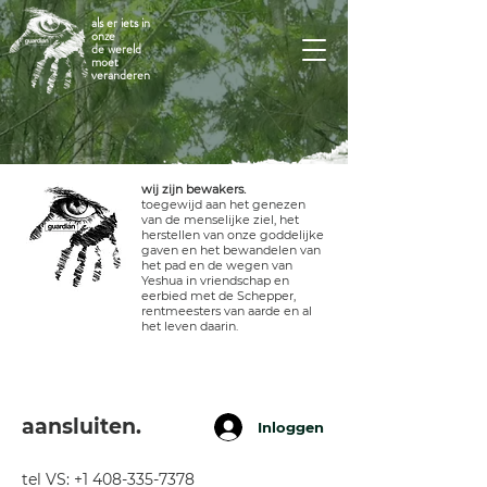
als er iets in
onze
de wereld
moet
veranderen
wij zijn bewakers.
toegewijd aan het genezen
van de menselijke ziel, het
herstellen van onze goddelijke
gaven en het bewandelen van
galerij
het pad en de wegen van
Yeshua in vriendschap en
eerbied met de Schepper,
rentmeesters van aarde en al
het leven daarin.
Registreren
GALLERY
Er zijn nog geen
aansluiten.
Inloggen
gepubliceerde posts
tel VS:
+1 408-335-7378