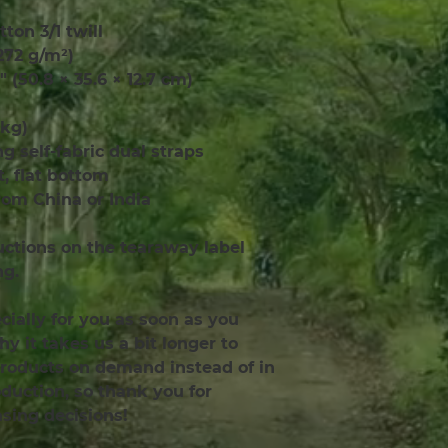
tton 3/1 twill
(272 g/m²)
″ (50.8 × 35.6 × 12.7 cm)
 kg)
ong self-fabric dual straps
 flat bottom
rom China or India
uctions on the tearaway label 
ng.
ially for you as soon as you 
y it takes us a bit longer to 
products on demand instead of in 
uction, so thank you for 
sing decisions!