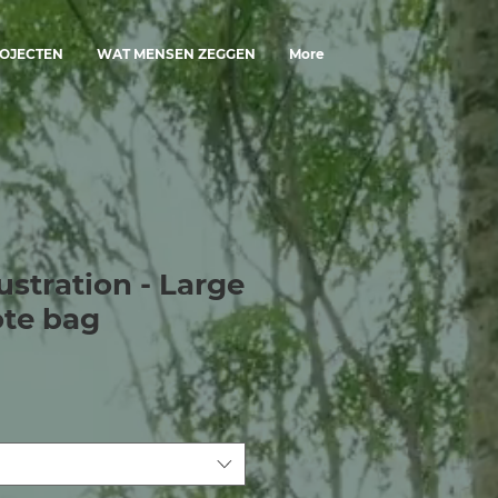
OJECTEN
WAT MENSEN ZEGGEN
More
ustration - Large
ote bag