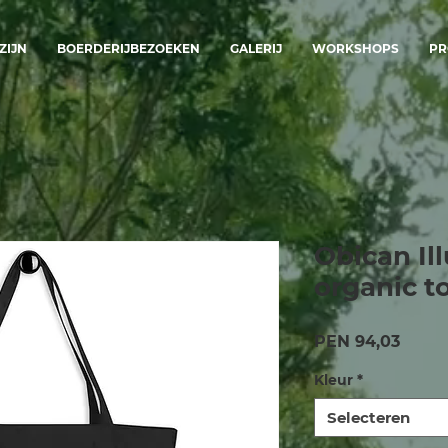
ZIJN
BOERDERIJBEZOEKEN
GALERIJ
WORKSHOPS
PR
Obican Ill
organic t
Prijs
PEN 94,03
Kleur
*
Selecteren