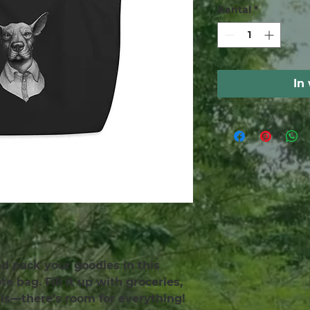
Aantal
*
In
and pack your goodies in this 
e bag. Fill it up with groceries, 
als—there’s room for everything!