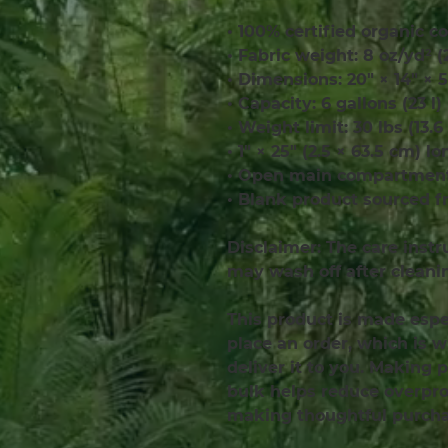
• 100% certified organic co
• Fabric weight: 8 oz/yd² 
• Dimensions: 20″ × 14″ × 5
• Capacity: 6 gallons (23 l)
• Weight limit: 30 lbs (13.6
• 1″ × 25″ (2.5 × 63.5 cm) l
• Open main compartment,
• Blank product sourced f
Disclaimer: The care instr
may wash off after cleani
This product is made espec
place an order, which is wh
deliver it to you. Making 
bulk helps reduce overprod
making thoughtful purcha