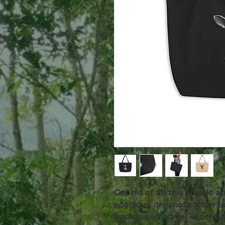
Get rid of all the plastic 
spacious organic cotton tot
books, and travel essenti