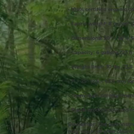
• 100% certified organic co
• Fabric weight: 8 oz/yd² 
• Dimensions: 20″ × 14″ × 5
• Capacity: 6 gallons (23 l)
• Weight limit: 30 lbs (13.6
• 1″ × 25″ (2.5 × 63.5 cm) l
• Open main compartment,
• Blank product sourced f
Disclaimer: The care instr
may wash off after cleani