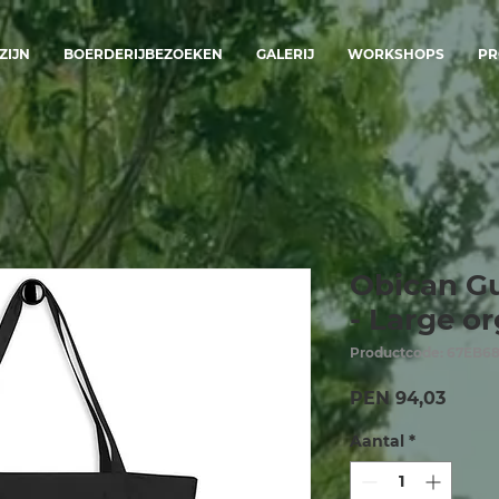
ZIJN
BOERDERIJBEZOEKEN
GALERIJ
WORKSHOPS
PR
Obican G
- Large o
Productcode: 67EB6
Prijs
PEN 94,03
Aantal
*