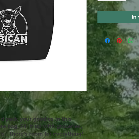
In
and pack your goodies in this 
e bag. Fill it up with groceries, 
als—there’s room for everything!