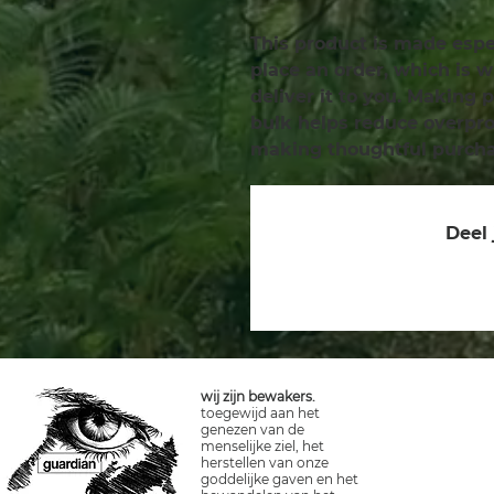
This product is made espec
place an order, which is wh
deliver it to you. Making 
bulk helps reduce overprod
making thoughtful purcha
Deel 
wij zijn bewakers.
toegewijd aan het
genezen van de
menselijke ziel, het
herstellen van onze
goddelijke gaven en het