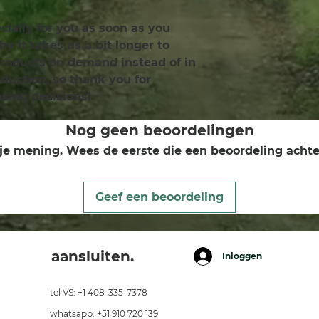
ially for you as soon as you 
y it takes us a bit longer to 
products on demand instead of in 
uction, so thank you for 
sing decisions!
Nog geen beoordelingen
je mening. Wees de eerste die een beoordeling achte
Geef een beoordeling
aansluiten.
Inloggen
tel VS: +1 408-335-7378
whatsapp: +51 910 720 139