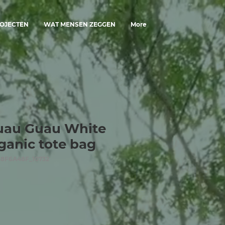
OJECTEN
WAT MENSEN ZEGGEN
More
uau Guau White
rganic tote bag
88F6A48F_10732