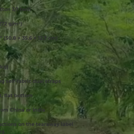
tton 3/1 twill
(272 g/m²)
″ (50.8 × 35.6 × 12.7 cm)
 kg)
ong self-fabric dual straps
 flat bottom
rom China or India
uctions on the tearaway label 
ng.