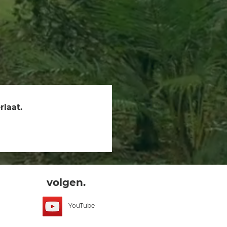
rlaat.
volgen.
YouTube