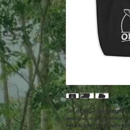
Get rid of all the plastic 
spacious organic cotton tot
books, and travel essenti