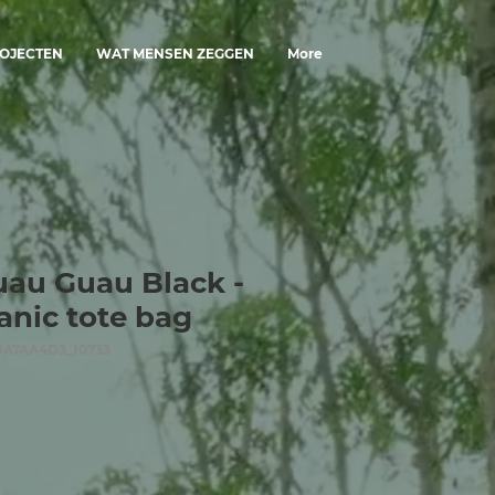
OJECTEN
WAT MENSEN ZEGGEN
More
au Guau Black -
anic tote bag
DA7AA4D3_10733