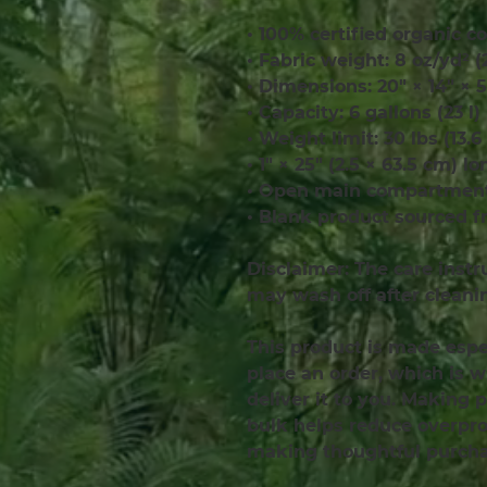
• 100% certified organic co
• Fabric weight: 8 oz/yd² 
• Dimensions: 20″ × 14″ × 5
• Capacity: 6 gallons (23 l)
• Weight limit: 30 lbs (13.6
• 1″ × 25″ (2.5 × 63.5 cm) l
• Open main compartment,
• Blank product sourced f
Disclaimer: The care instr
may wash off after cleani
This product is made espec
place an order, which is wh
deliver it to you. Making 
bulk helps reduce overprod
making thoughtful purcha