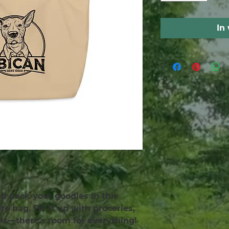
In
and pack your goodies in this 
e bag. Fill it up with groceries, 
als—there’s room for everything!