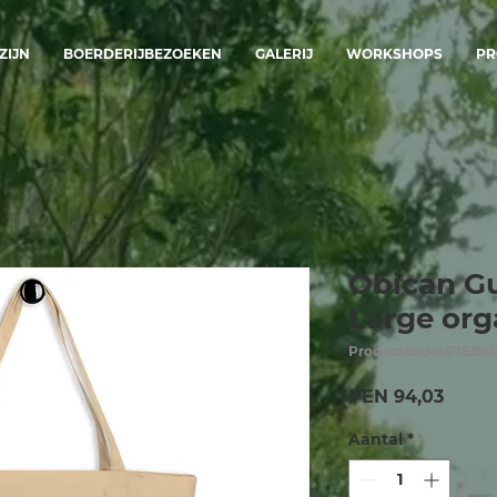
ZIJN
BOERDERIJBEZOEKEN
GALERIJ
WORKSHOPS
PR
Obican Gu
Large org
Productcode: 67EB6
Prijs
PEN 94,03
Aantal
*