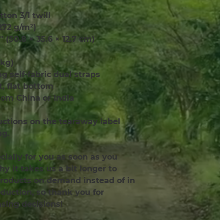
tton 3/1 twill
(272 g/m²)
″ (50.8 × 35.6 × 12.7 cm)
 kg)
ong self-fabric dual straps
 flat bottom
rom China or India
uctions on the tearaway label 
ng.
ially for you as soon as you 
y it takes us a bit longer to 
products on demand instead of in 
uction, so thank you for 
sing decisions!