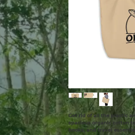
Get rid of all the plastic 
spacious organic cotton tot
books, and travel essenti