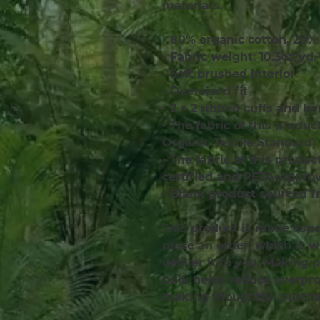
materials. 
• 80% organic cotton, 20% 
• Fabric weight: 10.3oz/yd.
• Soft brushed interior
• Oversized fit
• 2 × 2 ribbed cuffs and h
• The fabric of this produc
Organic Textile Standard)
• The fabric of this produ
certified and PETA-Appro
• Blank product sourced 
This product is made espec
place an order, which is wh
deliver it to you. Making 
bulk helps reduce overprod
making thoughtful purcha