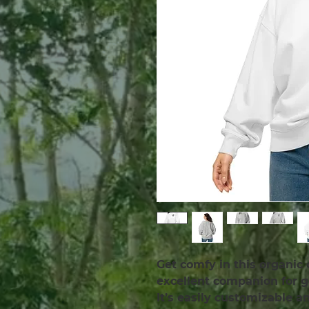
Get comfy in this organic 
excellent companion for 
It’s easily customizable 