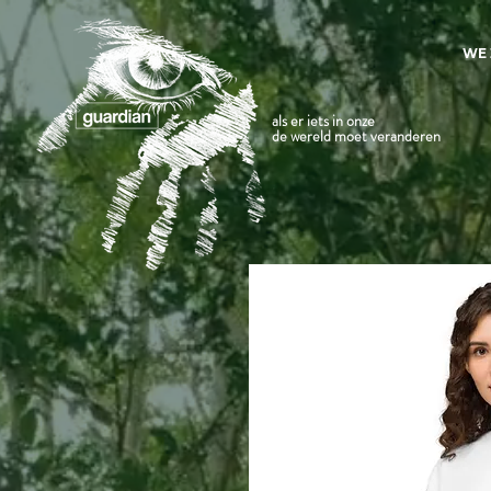
WE 
als er iets in onze
de wereld moet veranderen