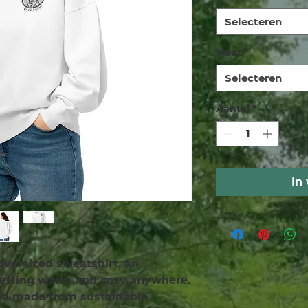
Selecteren
Maat
*
Selecteren
Aantal
*
In
oversized sweatshirt, an 
getting warm and cozy anywhere. 
and made from sustainable 