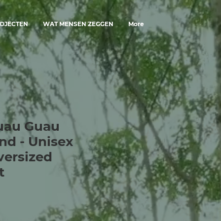
OJECTEN
WAT MENSEN ZEGGEN
More
uau Guau
d - Unisex
versized
t