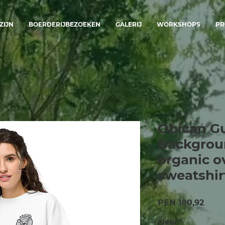
ZIJN
BOERDERIJBEZOEKEN
GALERIJ
WORKSHOPS
PR
Obican G
Backgroun
organic o
sweatshir
Prijs
PEN 180,92
Kleur
*