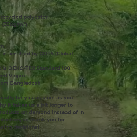
recycled polyester 
² (350g/m²)
em
t is certified by GOTS (Global 
ct is OEKO-TEX Standard 100 
ved Vegan
from Bangladesh
ially for you as soon as you 
y it takes us a bit longer to 
products on demand instead of in 
uction, so thank you for 
sing decisions!