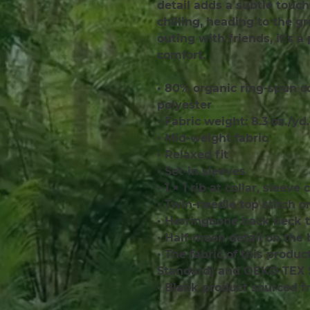
detail adds a subtle touch 
chilling, heading to the gr
outing with friends, it’s a p
comfort.
• 80% organic ring-spun c
polyester
• Fabric weight: 8.3 oz./yd.
• Mid-weight fabric
• Relaxed fit
• Set-in sleeves
• 1 × 1 rib at collar, slee
• Twin-needle top stitch o
• Herringbone back neck 
• Half-moon detail on the
• The fabric of this produc
Standard) and OEKO-TEX S
• Blank product sourced 