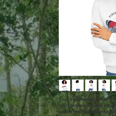
That in-between weather? 
you covered. It’s the perfe
jacket but too chilly for j