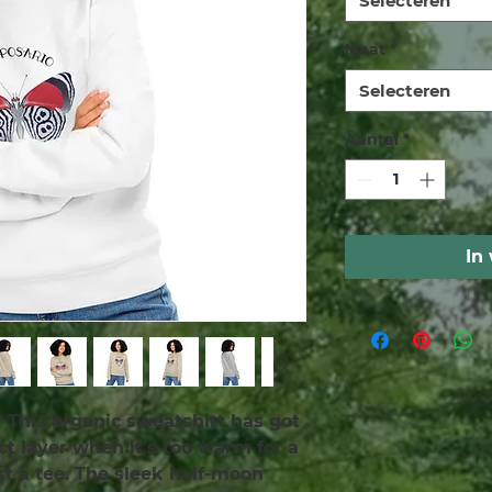
Selecteren
Maat
*
Selecteren
Aantal
*
In
This organic sweatshirt has got 
ct layer when it’s too warm for a 
ust a tee. The sleek half-moon 