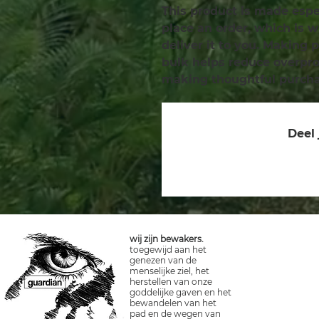
This product is made espec
place an order, which is wh
deliver it to you. Making 
bulk helps reduce overprod
making thoughtful purcha
Deel 
wij zijn bewakers.
toegewijd aan het
genezen van de
menselijke ziel, het
herstellen van onze
goddelijke gaven en het
bewandelen van het
pad en de wegen van