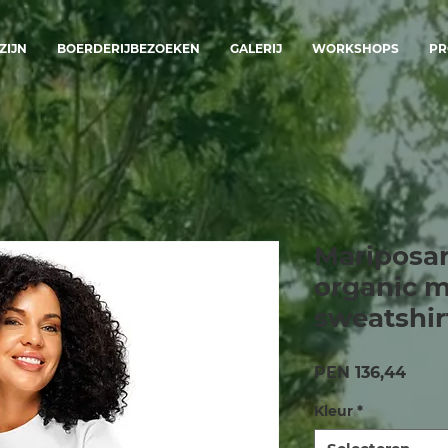
ZIJN
BOERDERIJBEZOEKEN
GALERIJ
WORKSHOPS
PR
Mariposar
organic m
sweatshir
Prijs
PEN 136,44
Kleur
*