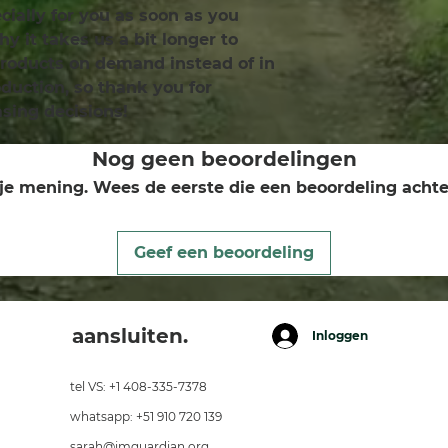
ially for you as soon as you 
y it takes us a bit longer to 
products on demand instead of in 
uction, so thank you for 
sing decisions!
Nog geen beoordelingen
je mening. Wees de eerste die een beoordeling achte
Geef een beoordeling
aansluiten.
Inloggen
tel VS: +1 408-335-7378
whatsapp: +51 910 720 139
sarah@imguardian.org