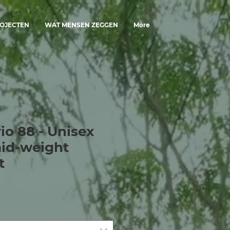
OJECTEN
WAT MENSEN ZEGGEN
More
io 88 - Unisex
id-weight
t