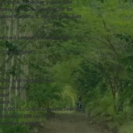
of style. Whether you’re just 
ocery store, or layering for an 
iece that fits it all—no fuss, just 
ombed cotton, 20% recycled 
² (281.42 g/m²)
ve cuffs, and bottom hem
n all seams
tape
 back
t is GOTS (Global Organic Textile 
tandard 100 certified
from Bangladesh