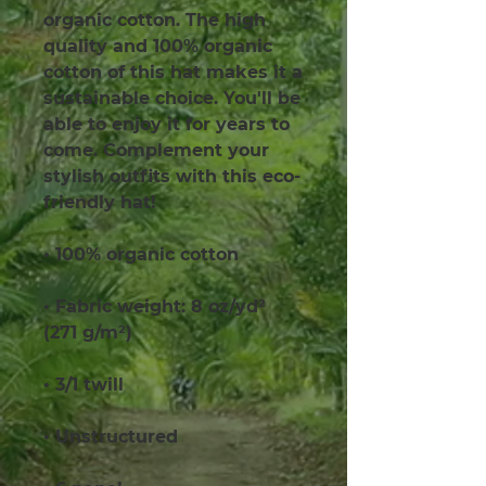
organic cotton. The high 
quality and 100% organic 
cotton of this hat makes it a 
sustainable choice. You'll be 
able to enjoy it for years to 
come. Complement your 
stylish outfits with this eco-
friendly hat!
• 100% organic cotton
• Fabric weight: 8 oz/yd² 
(271 g/m²)
• 3/1 twill
• Unstructured