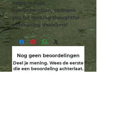
helps reduce 
overproduction, so thank 
you for making thoughtful 
purchasing decisions!
Nog geen beoordelingen
Deel je mening. Wees de eerste
die een beoordeling achterlaat.
Geef een beoordeling
wij zijn bewakers.
toegewijd aan het genezen
van de menselijke ziel, het
herstellen van onze goddelijke
gaven en het bewandelen van
het pad en de wegen van
Yeshua in vriendschap en
eerbied met de Schepper,