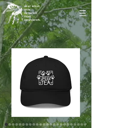
als er iets in
onze
de wereld
moet
veranderen