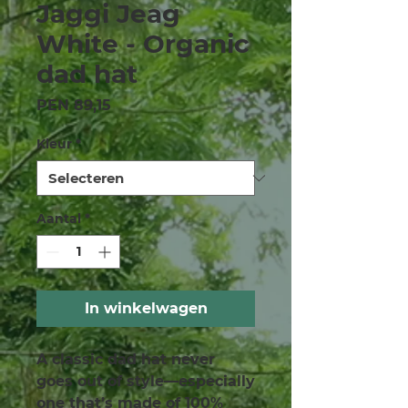
Jaggi Jeag
White - Organic
dad hat
Prijs
PEN 89,15
Kleur
*
Aantal
*
In winkelwagen
A classic dad hat never 
goes out of style—especially 
one that’s made of 100% 