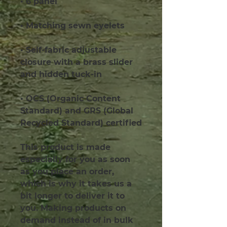
• 6 panel
• Matching sewn eyelets
• Self-fabric adjustable 
closure with a brass slider 
and hidden tuck-in
• OCS (Organic Content 
Standard) and GRS (Global 
Recycled Standard) certified
This product is made 
especially for you as soon 
as you place an order, 
which is why it takes us a 
bit longer to deliver it to 
you. Making products on 
demand instead of in bulk 