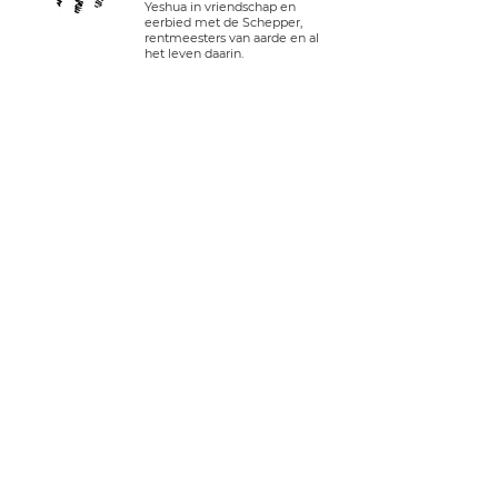
Yeshua in vriendschap en
eerbied met de Schepper,
rentmeesters van aarde en al
het leven daarin.
aansluiten.
Inloggen
tel VS:
+1 408-335-7378
whatsapp:
+51 910 720 139
sarah@imguardian.org
Californië, VS - heilige vallei, Peru
volgen.
YouTube
Facebook