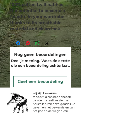
100% cotton twill hat has 
the potential to become a 
favorite in your wardrobe 
thanks to its breathable 
material and clean look.
Nog geen beoordelingen
Deel je mening. Wees de eerste
die een beoordeling achterlaat.
Geef een beoordeling
wij zijn bewakers.
toegewijd aan het genezen
van de menselijke ziel, het
herstellen van onze goddelijke
gaven en het bewandelen van
het pad en de wegen van