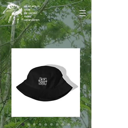
als er iets in
onze
de wereld
moet
veranderen