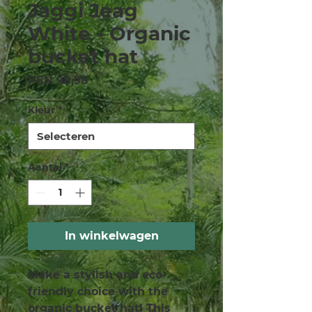
Jaggi Jeag
White - Organic
bucket hat
Prijs
PEN 98,98
Kleur
*
Aantal
*
In winkelwagen
Make a stylish and eco-
friendly choice with the 
organic bucket hat! This 