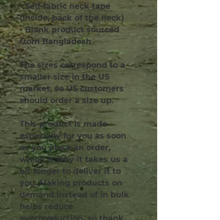
• Self-fabric neck tape 
(inside, back of the neck)
• Blank product sourced 
from Bangladesh
The sizes correspond to a 
smaller size in the US 
market, so US customers 
should order a size up.
This product is made 
especially for you as soon 
as you place an order, 
which is why it takes us a 
bit longer to deliver it to 
you. Making products on 
demand instead of in bulk 
helps reduce 
overproduction, so thank 