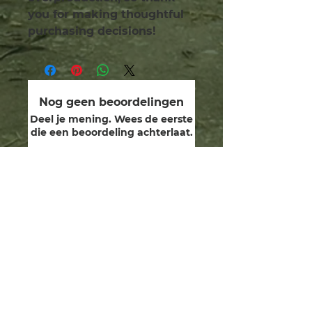
you for making thoughtful 
purchasing decisions!
Nog geen beoordelingen
Deel je mening. Wees de eerste
die een beoordeling achterlaat.
Geef een beoordeling
wij zijn bewakers.
toegewijd aan het genezen
van de menselijke ziel, het
herstellen van onze goddelijke
gaven en het bewandelen van
het pad en de wegen van
Yeshua in vriendschap en
eerbied met de Schepper,
rentmeesters van aarde en al
het leven daarin.