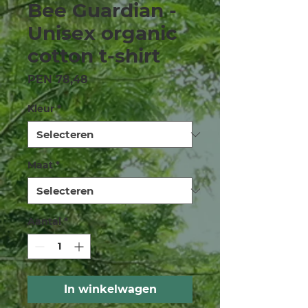
Bee Guardian -
Unisex organic
cotton t-shirt
Prijs
PEN 78,48
Kleur
*
Maat
*
Aantal
*
In winkelwagen