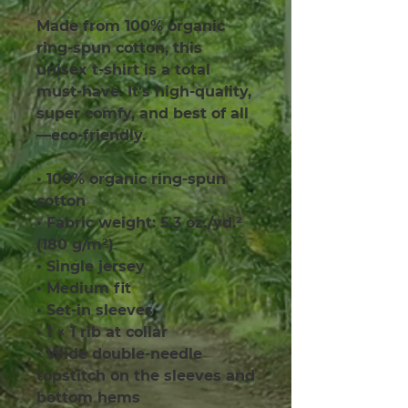
Made from 100% organic 
ring-spun cotton, this 
unisex t-shirt is a total 
must-have. It's high-quality, 
super comfy, and best of all
—eco-friendly.
• 100% organic ring-spun 
cotton
• Fabric weight: 5.3 oz./yd.² 
(180 g/m²)
• Single jersey
• Medium fit
• Set-in sleeves
• 1 × 1 rib at collar
• Wide double-needle 
topstitch on the sleeves and 
bottom hems