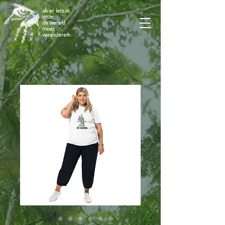
als er iets in
onze
de wereld
moet
veranderen