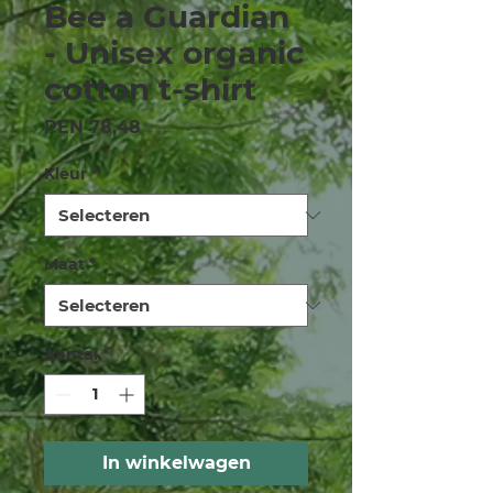
Bee a Guardian
- Unisex organic
cotton t-shirt
Prijs
PEN 78,48
Kleur
*
Maat
*
Aantal
*
In winkelwagen