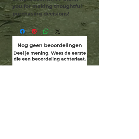
you for making thoughtful 
purchasing decisions!
Nog geen beoordelingen
Deel je mening. Wees de eerste
die een beoordeling achterlaat.
Geef een beoordeling
wij zijn bewakers.
toegewijd aan het genezen
van de menselijke ziel, het
herstellen van onze goddelijke
gaven en het bewandelen van
het pad en de wegen van
Yeshua in vriendschap en
eerbied met de Schepper,
rentmeesters van aarde en al
het leven daarin.