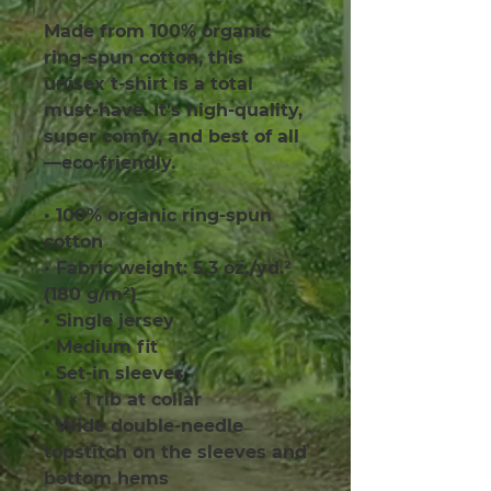
Made from 100% organic 
ring-spun cotton, this 
unisex t-shirt is a total 
must-have. It's high-quality, 
super comfy, and best of all
—eco-friendly.
• 100% organic ring-spun 
cotton
• Fabric weight: 5.3 oz./yd.² 
(180 g/m²)
• Single jersey
• Medium fit
• Set-in sleeves
• 1 × 1 rib at collar
• Wide double-needle 
topstitch on the sleeves and 
bottom hems