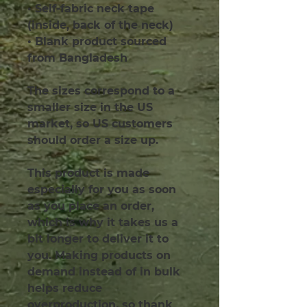
• Self-fabric neck tape 
(inside, back of the neck)
• Blank product sourced 
from Bangladesh
The sizes correspond to a 
smaller size in the US 
market, so US customers 
should order a size up.
This product is made 
especially for you as soon 
as you place an order, 
which is why it takes us a 
bit longer to deliver it to 
you. Making products on 
demand instead of in bulk 
helps reduce 
overproduction, so thank 