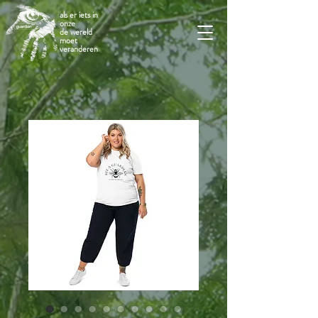
als er iets in
onze
de wereld
moet
veranderen