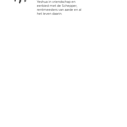
Yeshua in vriendschap en
eerbied met de Schepper,
rentmeesters van aarde en al
het leven daarin.
aansluiten.
Inloggen
tel VS:
+1 408-335-7378
whatsapp:
+51 910 720 139
sarah@imguardian.org
Californië, VS - heilige vallei, Peru
volgen.
YouTube
Facebook