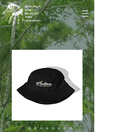
als er iets in
onze
de wereld
moet
veranderen