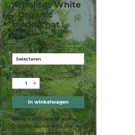
Arbolitos White
- Organic
bucket hat
Prijs
PEN 98,98
Kleur
*
Aantal
*
In winkelwagen
Make a stylish and eco-
friendly choice with the 
organic bucket hat! This 