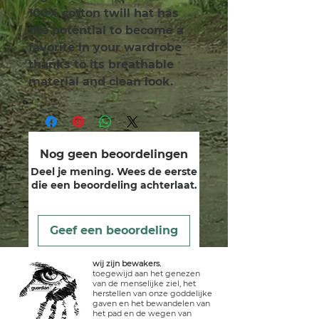
100% cotton twill hat has 
the potential to become a 
favorite in your wardrobe 
thanks to its breathable 
material and clean look.
Nog geen beoordelingen
Deel je mening. Wees de eerste
die een beoordeling achterlaat.
Geef een beoordeling
wij zijn bewakers.
toegewijd aan het genezen
van de menselijke ziel, het
herstellen van onze goddelijke
gaven en het bewandelen van
het pad en de wegen van