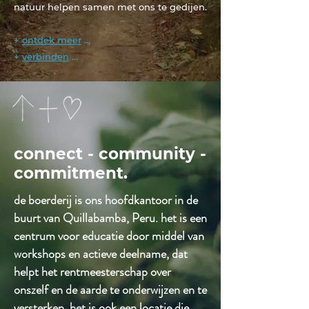
natuur helpen samen met ons te gedijen.
+
ontdek meer
...
+
verbinden
...
connect - community -
commitment.
de boerderij is ons hoofdkantoor in de
buurt van Quillabamba, Peru. het is een
centrum voor educatie door middel van
workshops en actieve deelname, dat
helpt het rentmeesterschap over
onszelf en de aarde te onderwijzen en te
versterken. het is ook een locatie die