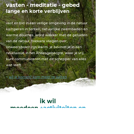
vasten - meditatie - gebed
lange en korte verblijven
vast en bid in een veilige omgeving in de natuur.
kamperen in tenten, natuurlijke zwembaden en
warme douches. word wakker met de geluiden
van de natuur, toekans vliegen over,
onweersbuien zijn warm. je bevindt je in een
nevelwoud in het Andesgebergte, waar je vrij
kunt communiceren met de schepper van alles
wat leeft.
+
wil je komen? kom meer te weten
...
ik wil
meedoen.
+activiteiten en
workshops
.