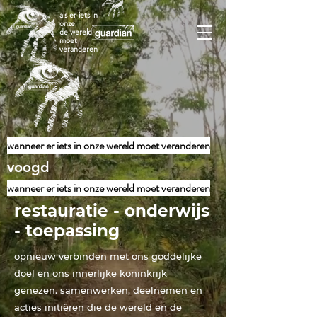
als er iets in
onze
de wereld
moet
veranderen
wanneer er iets in onze wereld moet veranderen
voogd
wanneer er iets in onze wereld moet veranderen
restauratie - onderwijs
- toepassing
opnieuw verbinden met ons goddelijke
doel en ons innerlijke koninkrijk
genezen. samenwerken, deelnemen en
acties initiëren die de wereld en de