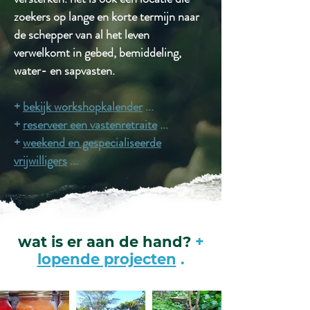
zoekers op lange en korte termijn naar
de schepper van al het leven
verwelkomt in gebed, bemiddeling,
water- en sapvasten.
+
bekijk workshopkalender
...
+
reserveer een vastenretraite
...
+
weekend en gespecialiseerde
vrijwilligers
...
wat is er aan de hand?
+
lopende projecten
.