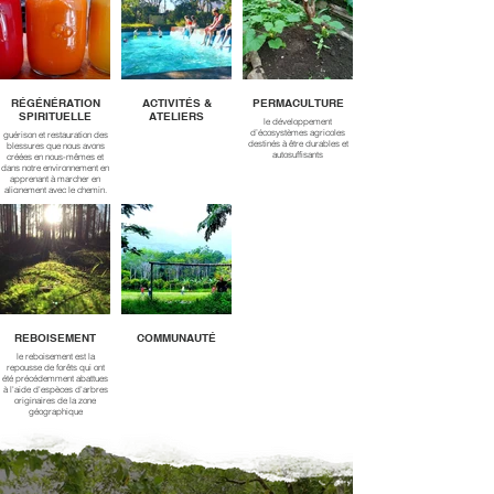
RÉGÉNÉRATION
ACTIVITÉS &
PERMACULTURE
SPIRITUELLE
ATELIERS
le développement
d’écosystèmes agricoles
guérison et restauration des
destinés à être durables et
blessures que nous avons
autosuffisants
créées en nous-mêmes et
dans notre environnement en
apprenant à marcher en
alignement avec le chemin,
la vérité et la lumière
REBOISEMENT
COMMUNAUTÉ
le reboisement est la
repousse de forêts qui ont
été précédemment abattues
à l'aide d'espèces d'arbres
originaires de la zone
géographique