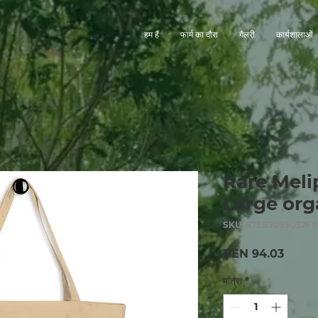
हम हैं
फार्म का दौरा
गैलरी
कार्यशालाओं
Rare Meli
Large org
SKU: 67EB7099052F5
मूल्य
PEN 94.03
मात्रा
*