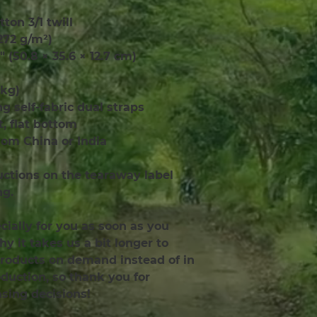
tton 3/1 twill
(272 g/m²)
″ (50.8 × 35.6 × 12.7 cm)
 kg)
ong self-fabric dual straps
 flat bottom
rom China or India
uctions on the tearaway label 
ng.
ially for you as soon as you 
y it takes us a bit longer to 
products on demand instead of in 
uction, so thank you for 
sing decisions!