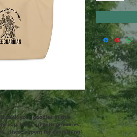
and pack your goodies in this 
e bag. Fill it up with groceries, 
als—there’s room for everything!