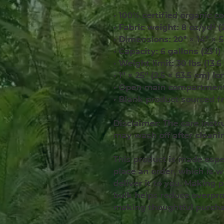
• 100% certified organic co
• Fabric weight: 8 oz/yd² 
• Dimensions: 20″ × 14″ × 5
• Capacity: 6 gallons (23 l)
• Weight limit: 30 lbs (13.6
• 1″ × 25″ (2.5 × 63.5 cm) l
• Open main compartment,
• Blank product sourced f
Disclaimer: The care instr
may wash off after cleani
This product is made espec
place an order, which is wh
deliver it to you. Making 
bulk helps reduce overprod
making thoughtful purcha