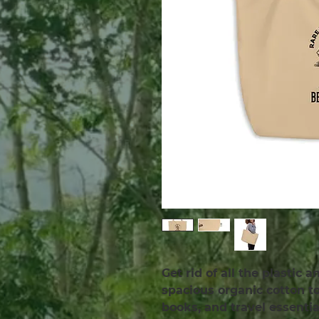
Get rid of all the plastic 
spacious organic cotton tot
books, and travel essenti