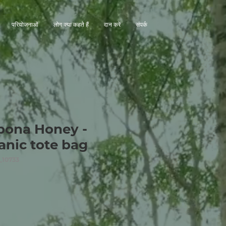
परियोजनाओं
लोग क्या कहते हैं
दान करें
संपर्क
pona Honey -
anic tote bag
_10733