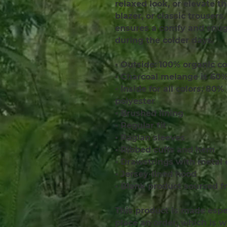
relaxed look, or elevate th
blazer, or classic trousers
ensures a comfy and snug 
during the colder days.
• Outside: 100% organic c
• Charcoal melange is 60%
• Inside for all colors: 80
polyester
• Brushed lining
• Regular fit
• Raglan sleeves
• Ribbed cuffs and hem
• Drawstrings with metal 
• Jersey-lined hood
• Blank product sourced 
This product is made espec
place an order, which is wh