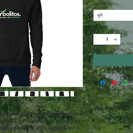
आकार
*
चुनें
मात्रा
*
to live by, let it be that comfort 
ised for the sake of style. Pair 
raglan hoodie with joggers for a 