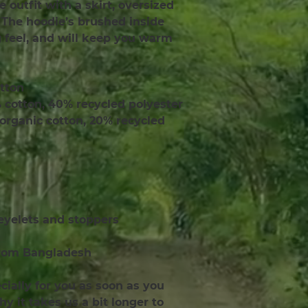
e outfit with a skirt, oversized 
. The hoodie’s brushed inside 
feel, and will keep you warm 
otton
 cotton, 40% recycled polyester
% organic cotton, 20% recycled 
eyelets and stoppers
from Bangladesh
ially for you as soon as you 
y it takes us a bit longer to 