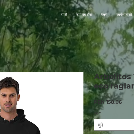
हम हैं
फार्म का दौरा
गैलरी
कार्यशालाओं
Arbolitos
eco ragla
मूल्य
PEN 158.06
रंग
*
चुनें