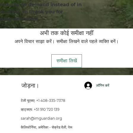
products on demand instead of in 
uction, so thank you for 
sing decisions!
अभी तक कोई समीक्षा नहीं
अपने विचार साझा करें। समीक्षा लिखने वाले पहले व्यक्ति बनें।
समीक्षा लिखें
जोड़ना।
लॉगिन करें
टेली यूएसए: +1 408-335-7378
व्हाट्सएप: +51 910 720 139
sarah@imguardian.org
कैलिफोर्निया, अमेरिका - सेक्रेड वैली, पेरू