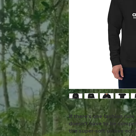
If there’s one fashion rule 
doesn’t have to be comprom
the super-soft unisex eco 