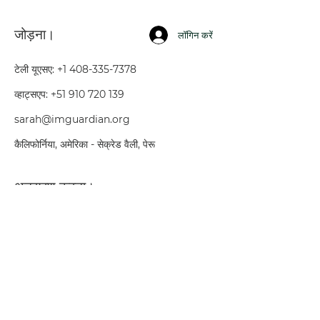
जोड़ना।
लॉगिन करें
टेली यूएसए:
+1 408-335-7378
व्हाट्सएप:
+51 910 720 139
sarah@imguardian.org
कैलिफोर्निया, अमेरिका - सेक्रेड वैली, पेरू
अनुसरण करना।
यूट्यूब
फेसबुक
यूट्यूब