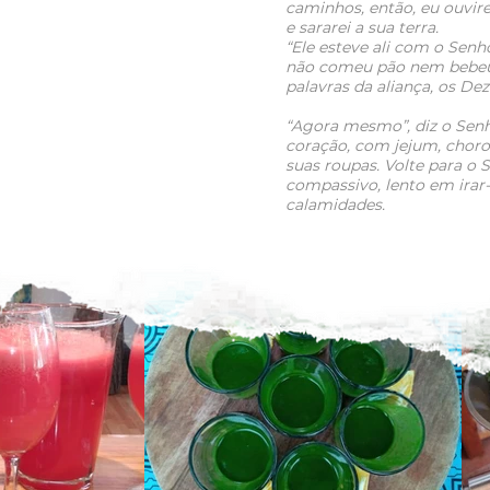
caminhos, então, eu ouvire
e sararei a sua terra.
“Ele esteve ali com o Senh
não comeu pão nem bebeu 
palavras da aliança, os D
“Agora mesmo”, diz o Senh
coração, com jejum, choro
suas roupas. Volte para o S
compassivo, lento em irar-
calamidades.