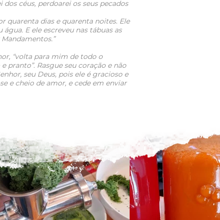
i dos céus, perdoarei os seus pecados
or quarenta dias e quarenta noites. Ele
água. E ele escreveu nas tábuas as
ez Mandamentos.”
or, “volta para mim de todo o
 e pranto”. Rasgue seu coração e não
enhor, seu Deus, pois ele é gracioso e
se e cheio de amor, e cede em enviar