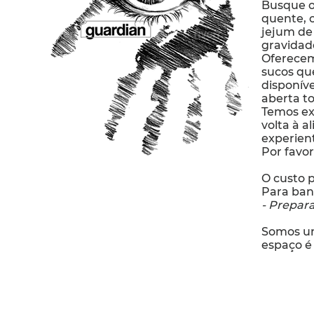
Busque o 
quente, 
jejum de 
gravidad
Oferecem
sucos qu
disponív
aberta t
Temos ex
volta à a
experien
Por favor
O custo p
Para banq
- Prepara
Somos um
espaço é