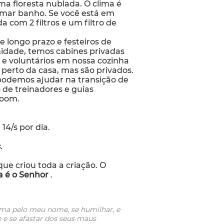
ma floresta nublada. O clima é
omar banho. Se você está em
 com 2 filtros e um filtro de
longo prazo e festeiros de
nidade, temos cabines privadas
 e voluntários em nossa cozinha
perto da casa, mas são privados.
 podemos ajudar na transição de
 de treinadores e guias
Zoom.
14/s por dia.
.
ue criou toda a criação. O
 é o Senhor
.
ama pelo meu nome, se humilhar, e
e e se afastar dos seus maus