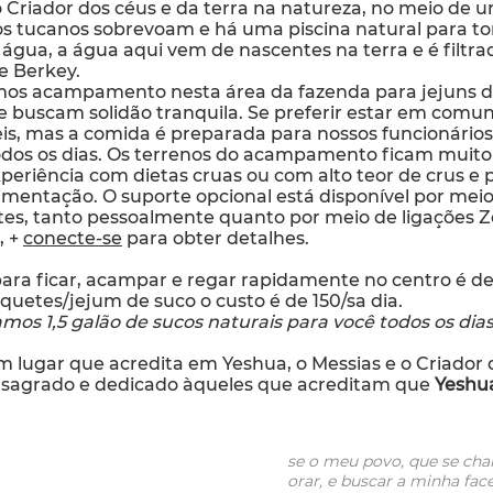
Criador dos céus e da terra na natureza, no meio de u
os tucanos sobrevoam e há uma piscina natural para t
água, a água aqui vem de nascentes na terra e é filtrada
e Berkey.
os acampamento nesta área da fazenda para jejuns de 
e buscam solidão tranquila. Se preferir estar em comu
eis, mas a comida é preparada para nossos funcionários
odos os dias. Os terrenos do acampamento ficam muito 
periência com dietas cruas ou com alto teor de crus e
limentação. O suporte opcional está disponível por meio
tes, tanto pessoalmente quanto por meio de ligações 
, +
conecte-se
para obter detalhes.
ara ficar, acampar e regar rapidamente no centro é de 
uetes/jejum de suco o custo é de 150/sa dia.
mos 1,5 galão de sucos naturais para você todos os dias
 lugar que acredita em Yeshua, o Messias e o Criador q
 sagrado e dedicado àqueles que acreditam que
Yeshua
se o meu povo, que se ch
orar, e buscar a minha fac