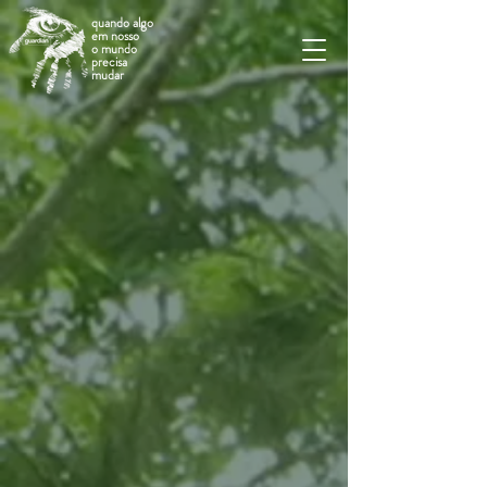
quando algo
em nosso
o mundo
precisa
mudar