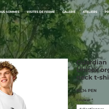
OUS SOMMES
VISITES DE FERME
GALERIE
ATELIERS
PR
Guardian 
Unisex or
neck t-shi
Prix
86,14 PEN
Couleur
*