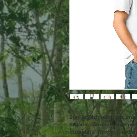
Stay stylish with this unis
organic combed ring-spun 
durability. The textured r