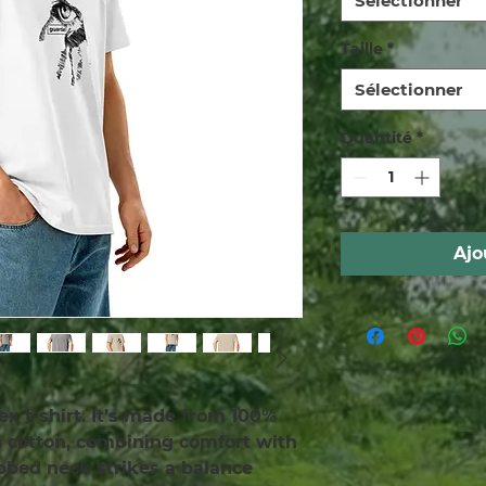
Sélectionner
Taille
*
Sélectionner
Quantité
*
Ajo
ex t-shirt. It’s made from 100% 
cotton, combining comfort with 
ibbed neck strikes a balance 