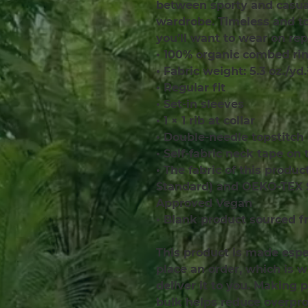
between sporty and casual 
wardrobe. Timeless and top
you’ll want to wear on rep
• 100% organic combed ri
• Fabric weight: 5.3 oz./yd
• Regular fit
• Set-in sleeves
• 1 × 1 rib at collar
• Double-needle topstitc
• Self-fabric neck tape on 
• The fabric of this produc
Standard) and OEKO-TEX S
Approved Vegan
• Blank product sourced 
This product is made espec
place an order, which is wh
deliver it to you. Making 
bulk helps reduce overprod