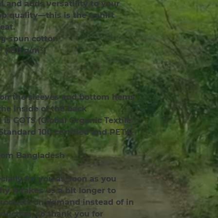
and adds versatility to your 
 quality—this is the t-shirt 
eat.
ng-spun cotton
.² (180 g/m²)
h on the sleeves and bottom hems
the inside of the back
t is GOTS (Global Organic Textile 
tandard 100 certified and PETA-
from Bangladesh
ially for you as soon as you 
y it takes us a bit longer to 
products on demand instead of in 
uction, so thank you for 