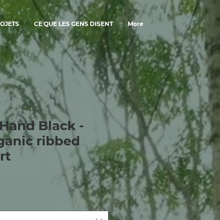
OJETS
CE QUE LES GENS DISENT
More
Hand Black -
ganic ribbed
rt