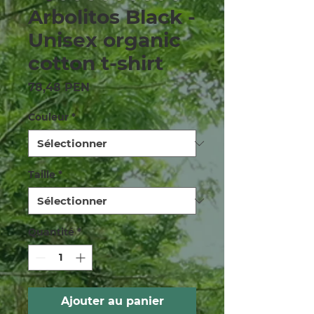
Arbolitos Black -
Unisex organic
cotton t-shirt
Prix
78,48 PEN
Couleur
*
Taille
*
Quantité
*
Ajouter au panier