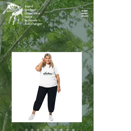
quand
quelque
chose dans
notre
le monde
doit changer