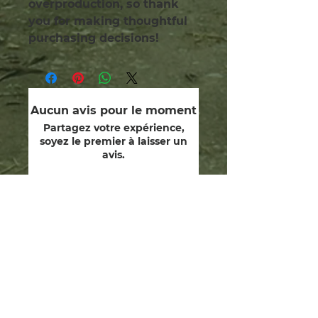
overproduction, so thank 
you for making thoughtful 
purchasing decisions!
Aucun avis pour le moment
Partagez votre expérience,
soyez le premier à laisser un
avis.
Laisser un avis
nous sommes des gardiens.
dédié à la guérison de l’âme
humaine, à la restauration de
nos dons divins et à parcourir le
chemin et les voies de Yeshua
dans l’amitié et le respect du
Créateur, intendant de la terre
mère et de toute vie en son
sein.