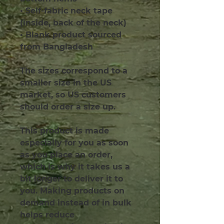
• Self-fabric neck tape 
(inside, back of the neck)
• Blank product sourced 
from Bangladesh
The sizes correspond to a 
smaller size in the US 
market, so US customers 
should order a size up.
This product is made 
especially for you as soon 
as you place an order, 
which is why it takes us a 
bit longer to deliver it to 
you. Making products on 
demand instead of in bulk 
helps reduce 