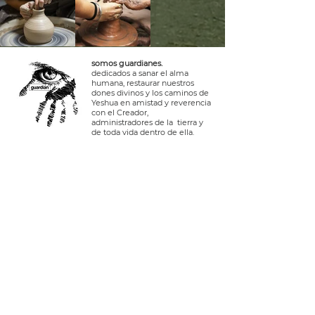
somos guardianes.
dedicados a sanar el alma
humana, restaurar nuestros
dones divinos y los caminos de
Yeshua en amistad y reverencia
con el Creador,
administradores de la tierra y
de toda vida dentro de ella.
Contáctanos.
Iniciar sesión
teléfono EE. UU.:
+1 408-335-7378
WhatsApp:
+51 910 720 139
sarah@imguardian.org
california, estados unidos - valle