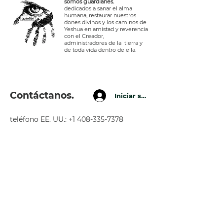
somos guardianes.
dedicados a sanar el alma
humana, restaurar nuestros
dones divinos y los caminos de
Yeshua en amistad y reverencia
con el Creador,
administradores de la tierra y
de toda vida dentro de ella.
Contáctanos.
Iniciar sesión
teléfono EE. UU.:
+1 408-335-7378
WhatsApp:
+51 910 720 139
sarah@imguardian.org
california, estados unidos - valle
sagrado, perú
Síguenos.