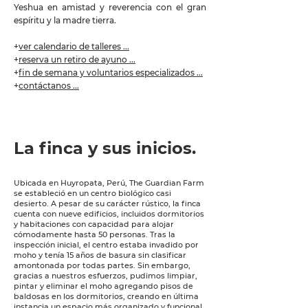
Yeshua en amistad y reverencia con el gran
espíritu y la madre tierra.
+
ver calendario de talleres ...
+
reserva un retiro de ayuno ...
+
fin de semana y voluntarios especializados ...
+
contáctanos ...
La finca y sus inicios.
Ubicada en Huyropata, Perú, The Guardian Farm
se estableció en un centro biológico casi
desierto. A pesar de su carácter rústico, la finca
cuenta con nueve edificios, incluidos dormitorios
y habitaciones con capacidad para alojar
cómodamente hasta 50 personas. Tras la
inspección inicial, el centro estaba invadido por
moho y tenía 15 años de basura sin clasificar
amontonada por todas partes. Sin embargo,
gracias a nuestros esfuerzos, pudimos limpiar,
pintar y eliminar el moho agregando pisos de
baldosas en los dormitorios, creando en última
instancia un espacio más organizado y funcional.