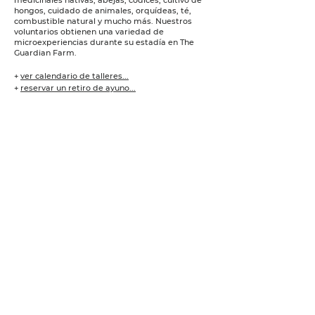
medicinales nativas, abejas, códices, cultivo de
hongos, cuidado de animales, orquídeas, té,
combustible natural y mucho más. Nuestros
voluntarios obtienen una variedad de
microexperiencias durante su estadía en The
Guardian Farm.
+
ver calendario de talleres...
+
reservar un retiro de ayuno...
+
fines de semana y voluntarios especializados...
+
conectar...
somos guardianes.
dedicados a sanar el alma
humana, restaurar nuestros
dones divinos y los caminos de
Yeshua en amistad y reverencia
con el Creador,