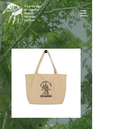
Cuando algo
en nuestro
mundo
necesita
cambiar.