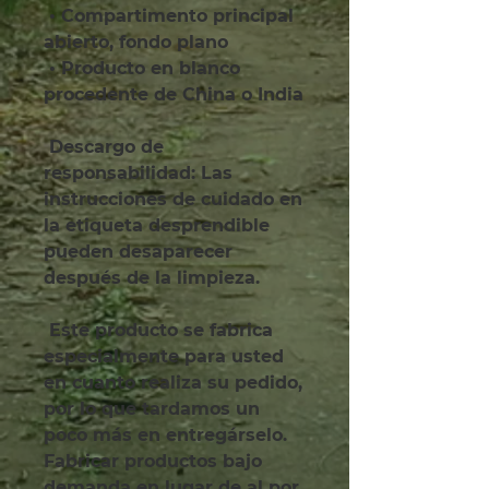
 • Compartimento principal 
abierto, fondo plano
 • Producto en blanco 
procedente de China o India
 Descargo de 
responsabilidad: Las 
instrucciones de cuidado en 
la etiqueta desprendible 
pueden desaparecer 
después de la limpieza.
 Este producto se fabrica 
especialmente para usted 
en cuanto realiza su pedido, 
por lo que tardamos un 
poco más en entregárselo. 
Fabricar productos bajo 
demanda en lugar de al por 