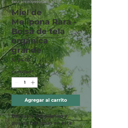
SKU: 67EB7099052F5_10733
Miel de
Melipona Rara -
Bolsa de tela
orgánica
grande
Precio
S/ 94.03
Cantidad
*
Agregar al carrito
Deshazte del plástico y 
guarda tus cosas en esta 