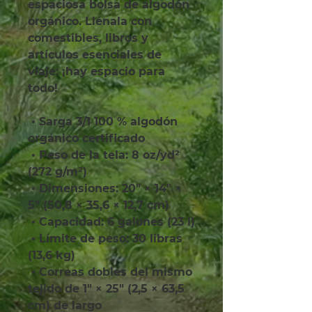
espaciosa bolsa de algodón 
orgánico. Llénala con 
comestibles, libros y 
artículos esenciales de 
viaje: ¡hay espacio para 
todo!
 • Sarga 3/1 100 % algodón 
orgánico certificado
 • Peso de la tela: 8 oz/yd² 
(272 g/m²)
 • Dimensiones: 20″ × 14″ × 
5″ (50,8 × 35,6 × 12,7 cm)
 • Capacidad: 6 galones (23 l)
 • Límite de peso: 30 libras 
(13,6 kg)
 • Correas dobles del mismo 
tejido de 1″ × 25″ (2,5 × 63,5 
cm) de largo