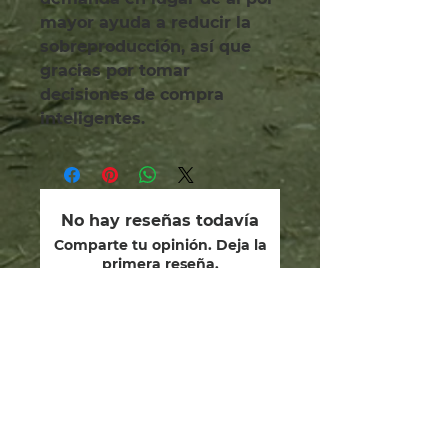
mayor ayuda a reducir la 
sobreproducción, así que 
gracias por tomar 
decisiones de compra 
inteligentes.
No hay reseñas todavía
Comparte tu opinión. Deja la
primera reseña.
Dejar una reseña
somos guardianes.
dedicados a sanar el alma
humana, restaurar nuestros
dones divinos y los caminos de
Yeshua en amistad y reverencia
con el Creador,