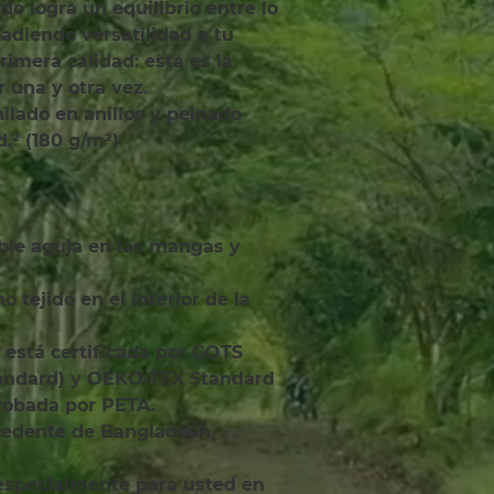
o logra un equilibrio entre lo 
adiendo versatilidad a tu 
imera calidad: esta es la 
 una y otra vez.
hilado en anillos y peinado
yd.² (180 g/m²)
tandard) y OEKO-TEX Standard 
robada por PETA.
ocedente de Bangladesh