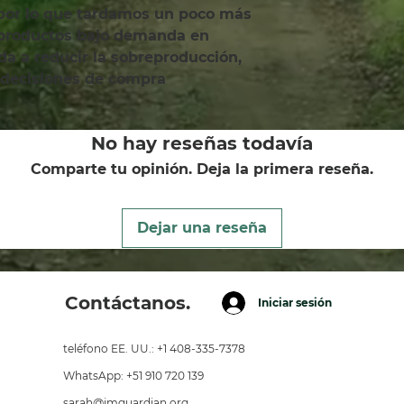
 por lo que tardamos un poco más 
 productos bajo demanda en 
a a reducir la sobreproducción, 
 decisiones de compra 
No hay reseñas todavía
Comparte tu opinión. Deja la primera reseña.
Dejar una reseña
Contáctanos.
Iniciar sesión
teléfono EE. UU.: +1 408-335-7378
WhatsApp: +51 910 720 139
sarah@imguardian.org