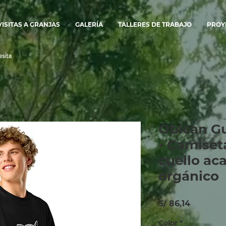
VISITAS A GRANJAS
GALERÍA
TALLERES DE TRABAJO
PROY
sita
Obican G
- Camiset
cuello ac
orgánico
Precio
S/ 86.14
Color
*