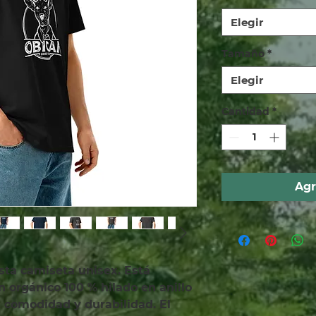
Elegir
Tamaño
*
Elegir
Cantidad
*
Agr
sta camiseta unisex. Está 
orgánico 100 % hilado en anillo 
 comodidad y durabilidad. El 