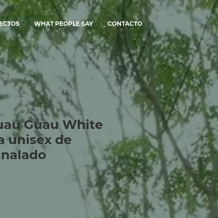
ECTOS
WHAT PEOPLE SAY
CONTACTO
uau Guau White
a unisex de
analado