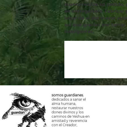
cuanto realiza su pedido,
en entregárselo. Fabricar
lugar de al por mayor ayud
así que gracias por tomar
inteligentes.
somos guardianes.
dedicados a sanar el
alma humana,
restaurar nuestros
dones divinos y los
caminos de Yeshua en
amistad y reverencia
con el Creador,