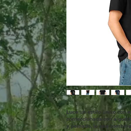
Luce un estilo único con e
confeccionada con algodón 
y peinado, lo que combina