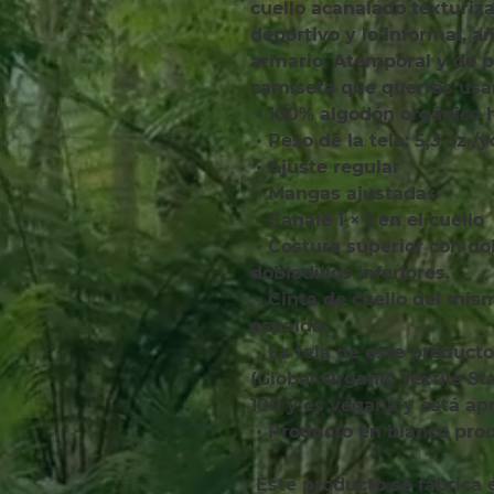
cuello acanalado texturizad
deportivo y lo informal, añ
armario. Atemporal y de pr
camiseta que querrás usar
 • 100% algodón orgánico 
 • Peso de la tela: 5,3 oz./
 • Ajuste regular
 • Mangas ajustadas
 • Canalé 1 × 1 en el cuello
 • Costura superior con doble aguja en las mangas y 
dobladillos inferiores.
 • Cinta de cuello del mismo tejido en el interior de la 
espalda.
 • La tela de este producto está certificada por GOTS 
(Global Organic Textile S
100 y es vegana y está ap
 • Producto en blanco pr
 Este producto se fabrica especialmente para usted en 