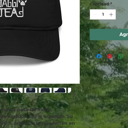
Cantidad
*
Agr
 nunca pasa de moda, 
e algodón 100 % orgánico. Su 
100 % orgánico la convierten en 