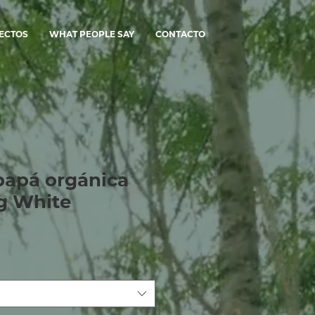
ECTOS
WHAT PEOPLE SAY
CONTACTO
papá orgánica
g White