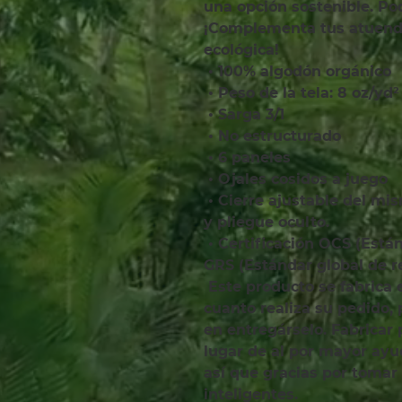
una opción sostenible. Pod
¡Complementa tus atuendos
ecológica!
 • 100% algodón orgánico
 • Peso de la tela: 8 oz/yd²
 • Sarga 3/1
 • No estructurado
 • 6 paneles
 • Ojales cosidos a juego
 • Cierre ajustable del mismo tejido con deslizador de latón 
y pliegue oculto.
 • Certificación OCS (Estándar de contenido orgánico) y 
GRS (Estándar global de re
 Este producto se fabrica especialmente para usted en 
cuanto realiza su pedido,
en entregárselo. Fabricar
lugar de al por mayor ayud
así que gracias por tomar
inteligentes.