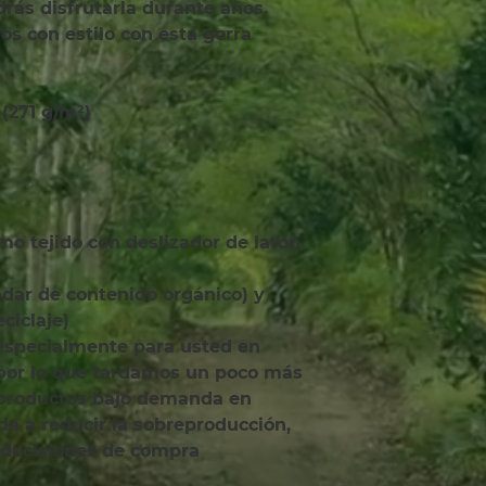
rás disfrutarla durante años. 
 con estilo con esta gorra 
 (271 g/m²)
ciclaje)
 por lo que tardamos un poco más 
 productos bajo demanda en 
a a reducir la sobreproducción, 
 decisiones de compra 