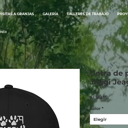
VISITAS A GRANJAS
GALERÍA
TALLERES DE TRABAJO
PROY
sita
Gorra de 
Jaggi Jea
Precio
S/ 89.15
Color
*
Elegir