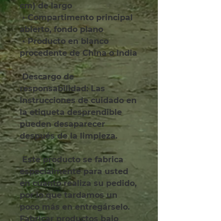
cm) de largo
 • Compartimento principal 
abierto, fondo plano
 • Producto en blanco 
procedente de China o India
 Descargo de 
responsabilidad: Las 
instrucciones de cuidado en 
la etiqueta desprendible 
pueden desaparecer 
después de la limpieza.
 Este producto se fabrica 
especialmente para usted 
en cuanto realiza su pedido, 
por lo que tardamos un 
poco más en entregárselo. 
Fabricar productos bajo 