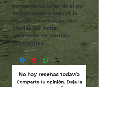
demanda en lugar de al por 
mayor ayuda a reducir la 
sobreproducción, así que 
gracias por tomar 
decisiones de compra 
inteligentes.
No hay reseñas todavía
Comparte tu opinión. Deja la
primera reseña.
Dejar una reseña
somos guardianes.
dedicados a sanar el alma
humana, restaurar nuestros
dones divinos y los caminos de