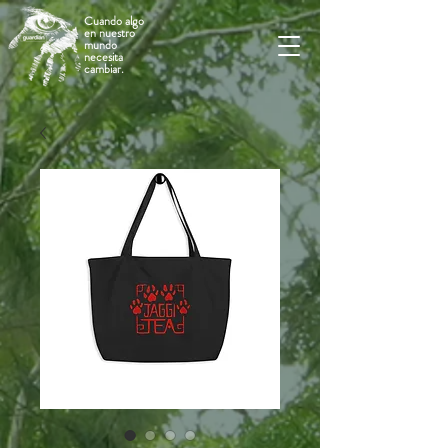
Cuando algo
en nuestro
mundo
necesita
cambiar.