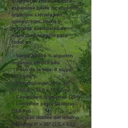
guarda tus cosas en esta 
espaciosa bolsa de algodón 
orgánico. Llénala con 
comestibles, libros y 
artículos esenciales de 
viaje: ¡hay espacio para 
todo!
 • Sarga 3/1 100 % algodón 
orgánico certificado
 • Peso de la tela: 8 oz/yd² 
(272 g/m²)
 • Dimensiones: 20″ × 14″ × 
5″ (50,8 × 35,6 × 12,7 cm)
 • Capacidad: 6 galones (23 l)
 • Límite de peso: 30 libras 
(13,6 kg)
 • Correas dobles del mismo 
tejido de 1″ × 25″ (2,5 × 63,5 