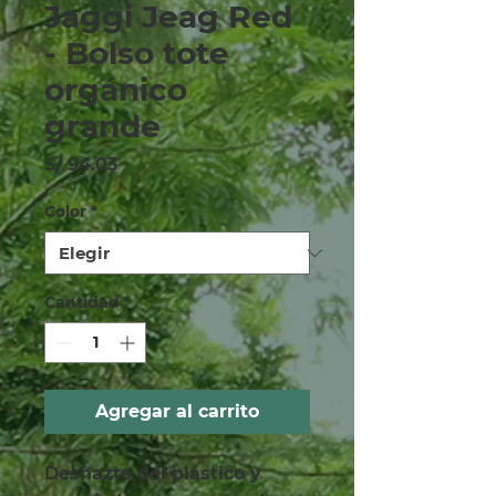
Jaggi Jeag Red
- Bolso tote
orgánico
grande
Precio
S/ 94.03
Color
*
Cantidad
*
Agregar al carrito
Deshazte del plástico y 