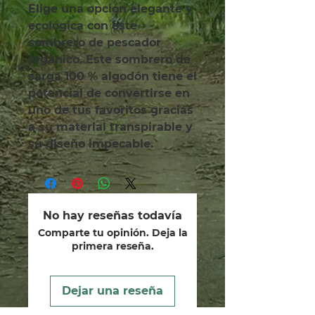
Elige una opción elegante y 
ecológica con este 
sombrero de pescador 
orgánico. Este sombrero de 
sarga 100 % algodón tiene el 
potencial de convertirse en 
uno de tus favoritos gracias 
a su material transpirable y 
su diseño impecable.
No hay reseñas todavía
Comparte tu opinión. Deja la
primera reseña.
Dejar una reseña