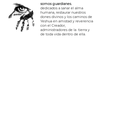
somos guardianes.
dedicados a sanar el alma
humana, restaurar nuestros
dones divinos y los caminos de
Yeshua en amistad y reverencia
con el Creador,
administradores de la tierra y
de toda vida dentro de ella.
Contáctanos.
Iniciar sesión
teléfono EE. UU.:
+1 408-335-7378
WhatsApp:
+51 910 720 139
sarah@imguardian.org
california, estados unidos - valle
sagrado, perú