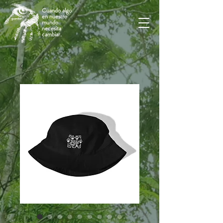
Cuando algo
en nuestro
mundo
necesita
cambiar.