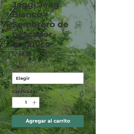
Jaggi Jeag
Blanco -
Sombrero de
pescador
orgánico
Precio
S/ 98.98
Color
*
Cantidad
*
Agregar al carrito