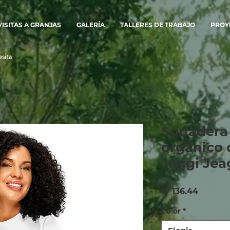
VISITAS A GRANJAS
GALERÍA
TALLERES DE TRABAJO
PROY
sita
Sudadera 
orgánico 
Jaggi Jea
Precio
S/ 136.44
Color
*