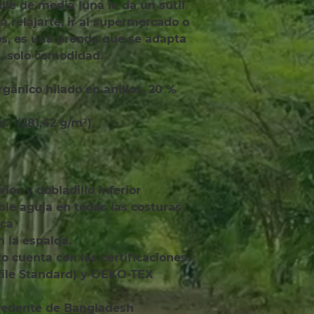
lle de media luna le da un sutil 
a relajarte, ir al supermercado o 
s, es una prenda que se adapta 
s, solo comodidad.
yd.² (281,42 g/m²)
puños y dobladillo inferior
oble aguja en todas las costuras
uca
n la espalda.
ile Standard) y OEKO-TEX 
ocedente de Bangladesh