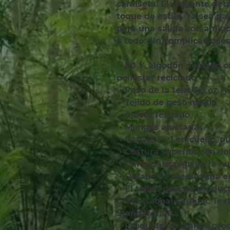
camiseta. El elegante deta
toque de estilo. Ya sea par
para una salida con amigo
a todo: sin complicacione
 • 80 % algodón peinado orgánico hilado en anillos, 20 % 
poliéster reciclado
 • Peso de la tela: 8,3 oz./
 • Tejido de peso medio
 • Ajuste relajado
 • Mangas ajustadas
 • Canalé 1 × 1 en cuello, 
 • Costura superior con d
 • Cinta de espiga en la n
 • Detalle de media luna e
 • El tejido de este producto cuenta con las certificaciones 
GOTS (Global Organic Text
Standard 100.
 • Producto en blanco pr