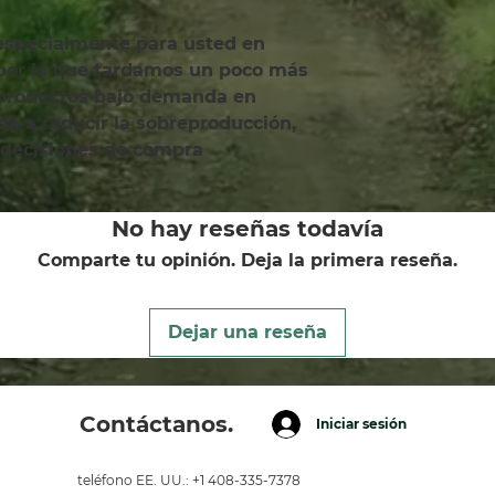
 por lo que tardamos un poco más 
 productos bajo demanda en 
a a reducir la sobreproducción, 
 decisiones de compra 
No hay reseñas todavía
Comparte tu opinión. Deja la primera reseña.
Dejar una reseña
Contáctanos.
Iniciar sesión
teléfono EE. UU.: +1 408-335-7378