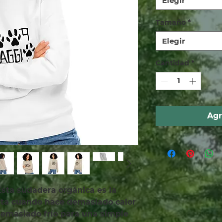
Elegir
Tamaño
*
Elegir
Cantidad
*
Agr
sta sudadera orgánica es la 
ecta cuando hace demasiado calor 
emasiado frío para una simple 