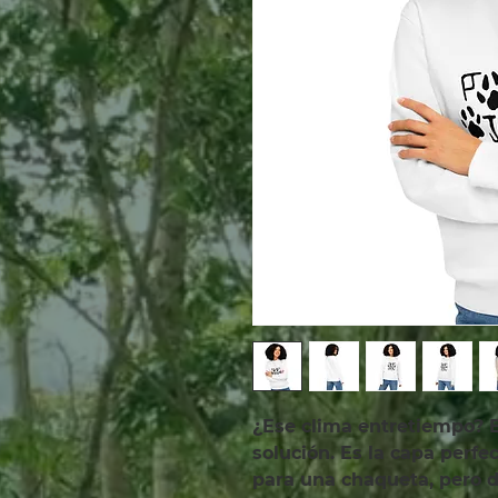
¿Ese clima entretiempo? E
solución. Es la capa perf
para una chaqueta, pero d