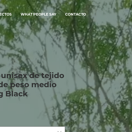
ECTOS
WHAT PEOPLE SAY
CONTACTO
unisex de tejido
de peso medio
g Black