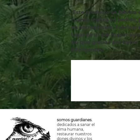
 Este producto se fabrica especialmente para usted en 
cuanto realiza su pedido,
en entregárselo. Fabricar
lugar de al por mayor ayud
así que gracias por tomar
inteligentes.
somos guardianes.
dedicados a sanar el
alma humana,
restaurar nuestros
dones divinos y los