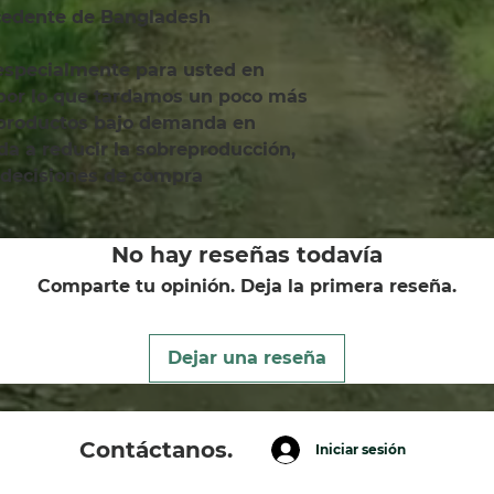
ocedente de Bangladesh
 por lo que tardamos un poco más 
 productos bajo demanda en 
a a reducir la sobreproducción, 
 decisiones de compra 
No hay reseñas todavía
Comparte tu opinión. Deja la primera reseña.
Dejar una reseña
Contáctanos.
Iniciar sesión