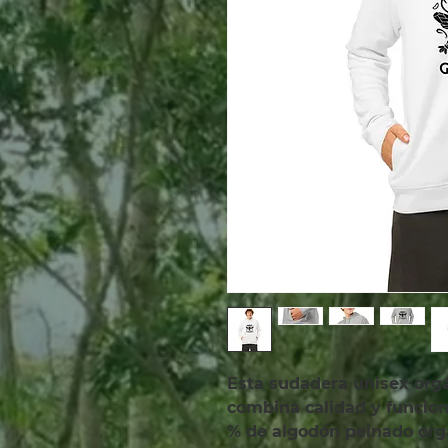
Esta sudadera unisex orgán
combina calidad y funcion
% de algodón peinado orgán