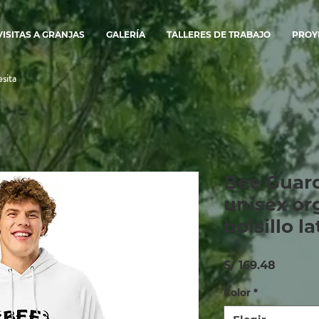
VISITAS A GRANJAS
GALERÍA
TALLERES DE TRABAJO
PROY
sita
Bee Guard
unisex or
bolsillo la
Precio
S/ 169.48
Color
*