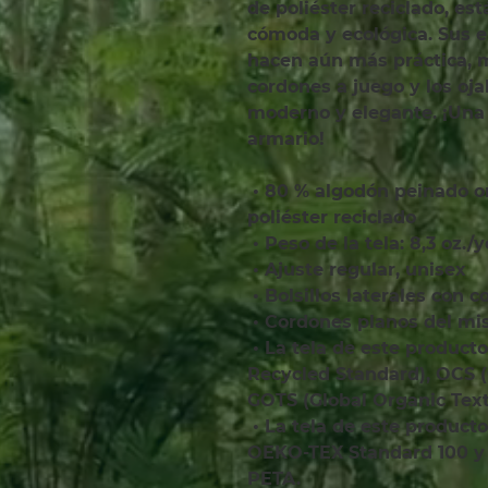
de poliéster reciclado, est
cómoda y ecológica. Sus ele
hacen aún más práctica, m
cordones a juego y los oja
moderno y elegante. ¡Una o
armario!
 • 80 % algodón peinado orgánico hilado en anillos, 20 % 
poliéster reciclado
 • Peso de la tela: 8,3 oz./
 • Ajuste regular, unisex
 • Bolsillos laterales con 
 • Cordones planos del mi
 • La tela de este producto está certificada por GRS (Global 
Recycled Standard), OCS (
GOTS (Global Organic Text
 • La tela de este producto cuenta con la certificación 
OEKO-TEX Standard 100 y 
PETA.