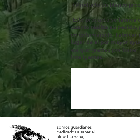
 • Producto en blanco pr
 Este producto se fabrica especialmente para usted en 
cuanto realiza su pedido,
en entregárselo. Fabricar
lugar de al por mayor ayud
así que gracias por tomar
inteligentes.
somos guardianes.
dedicados a sanar el
alma humana,