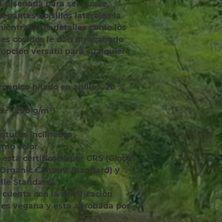
á diseñada para ser suave, 
gantes bolsillos laterales la 
ientras que detalles como los 
les cosidos le dan un acabado 
pción versátil para cualquier 
yd.² (280 g/m²)
costuras inclinadas
smo color
Organic Content Standard) y 
ile Standard).
es vegana y está aprobada por 