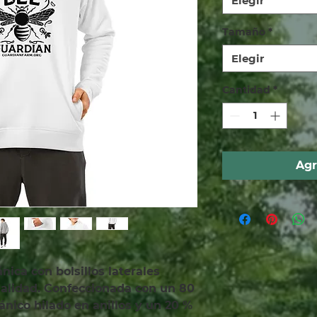
Elegir
Tamaño
*
Elegir
Cantidad
*
Agr
ica con bolsillos laterales 
alidad. Confeccionada con un 80 
ico hilado en anillos y un 20 % 