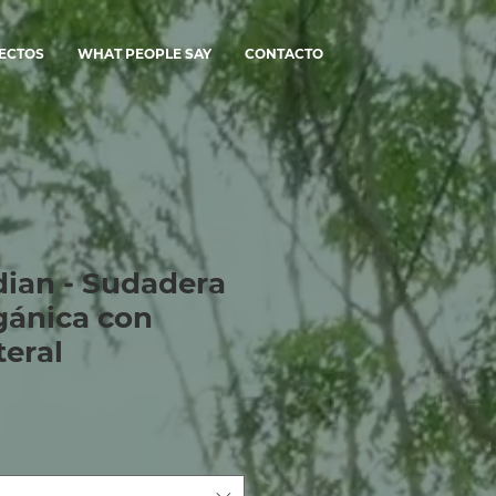
ECTOS
WHAT PEOPLE SAY
CONTACTO
ian - Sudadera
gánica con
teral