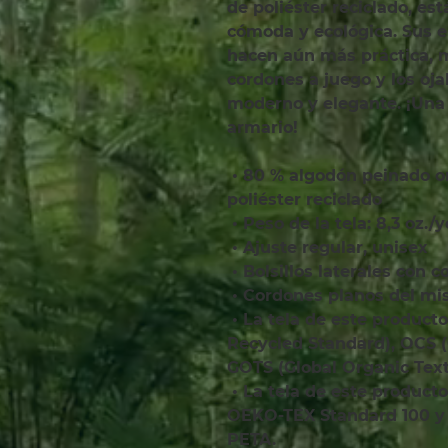
de poliéster reciclado, est
cómoda y ecológica. Sus ele
hacen aún más práctica, m
cordones a juego y los oja
moderno y elegante. ¡Una o
armario!
 • 80 % algodón peinado orgánico hilado en anillos, 20 % 
poliéster reciclado
 • Peso de la tela: 8,3 oz./
 • Ajuste regular, unisex
 • Bolsillos laterales con 
 • Cordones planos del mi
 • La tela de este producto está certificada por GRS (Global 
Recycled Standard), OCS (
GOTS (Global Organic Text
 • La tela de este producto cuenta con la certificación 
OEKO-TEX Standard 100 y 
PETA.