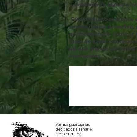
 • Producto en blanco pr
 Este producto se fabrica especialmente para usted en 
cuanto realiza su pedido,
en entregárselo. Fabricar
lugar de al por mayor ayud
así que gracias por tomar
inteligentes.
somos guardianes.
dedicados a sanar el
alma humana,