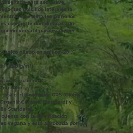
á diseñada para ser suave, 
gantes bolsillos laterales la 
ientras que detalles como los 
les cosidos le dan un acabado 
pción versátil para cualquier 
yd.² (280 g/m²)
costuras inclinadas
smo color
Organic Content Standard) y 
ile Standard).
es vegana y está aprobada por 