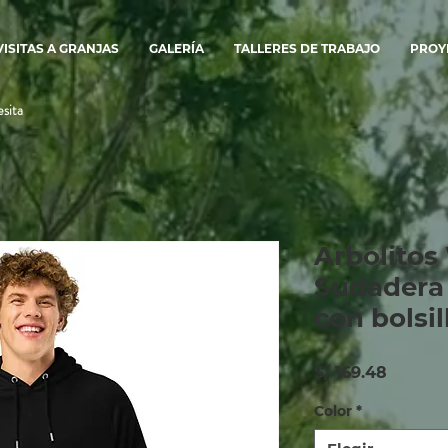
VISITAS A GRANJAS
GALERÍA
TALLERES DE TRABAJO
PROY
sita
Arbolitos
Sudadera 
con bolsil
Precio
S/ 169.48
Color
*