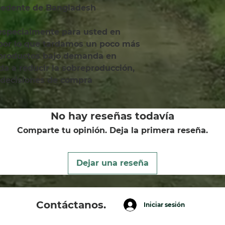
ocedente de Bangladesh
 por lo que tardamos un poco más 
 productos bajo demanda en 
a a reducir la sobreproducción, 
 decisiones de compra 
No hay reseñas todavía
Comparte tu opinión. Deja la primera reseña.
Dejar una reseña
Contáctanos.
Iniciar sesión