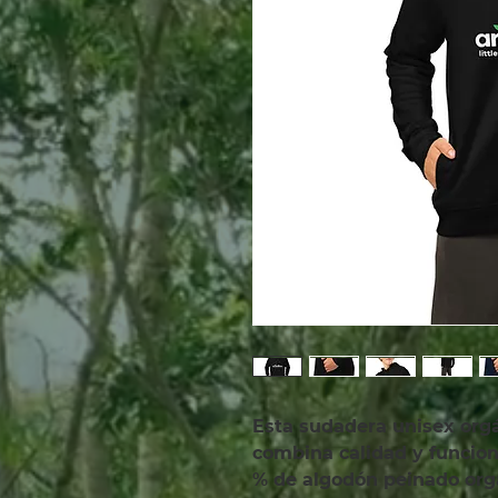
Esta sudadera unisex orgán
combina calidad y funcion
% de algodón peinado orgán