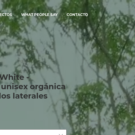
ECTOS
WHAT PEOPLE SAY
CONTACTO
 White -
unisex orgánica
los laterales