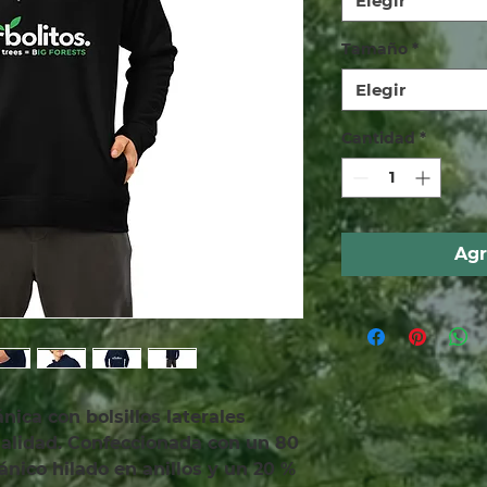
Elegir
Tamaño
*
Elegir
Cantidad
*
Agr
ica con bolsillos laterales 
alidad. Confeccionada con un 80 
ico hilado en anillos y un 20 % 