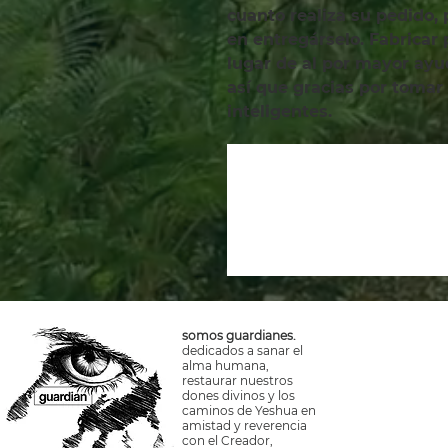
cuanto realiza su pedido,
en entregárselo. Fabricar
lugar de al por mayor ayud
así que gracias por tomar
inteligentes.
somos guardianes.
dedicados a sanar el
alma humana,
restaurar nuestros
dones divinos y los
caminos de Yeshua en
amistad y reverencia
con el Creador,