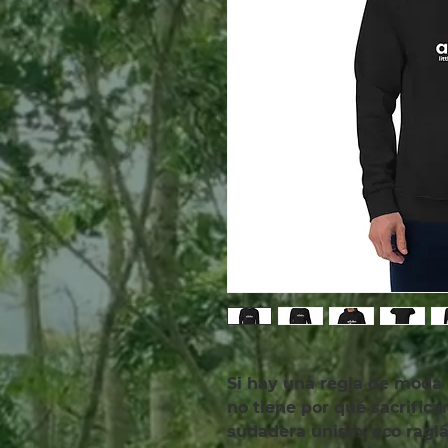
Si hay una regla de moda 
no tiene por qué sacrificar
sudadera unisex eco raglá