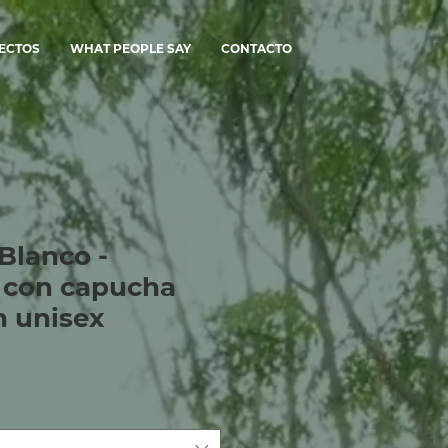
ECTOS
WHAT PEOPLE SAY
CONTACTO
 Blanco -
 con capucha
n unisex