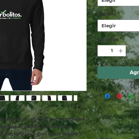
Elegir
Tamaño
*
Elegir
Cantidad
*
Agr
que seguir, es que la comodidad 
se por el estilo. Combina la 
n supersuave con unos joggers 