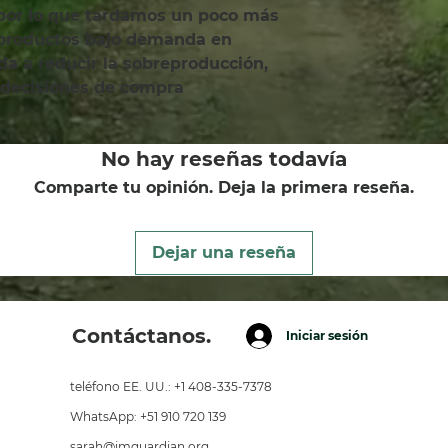
 por lo que tardamos un poco más 
 productos bajo demanda en 
a a reducir la sobreproducción, 
 decisiones de compra 
No hay reseñas todavía
Comparte tu opinión. Deja la primera reseña.
Dejar una reseña
Contáctanos.
Iniciar sesión
teléfono EE. UU.: +1 408-335-7378
WhatsApp: +51 910 720 139
sarah@imguardian.org