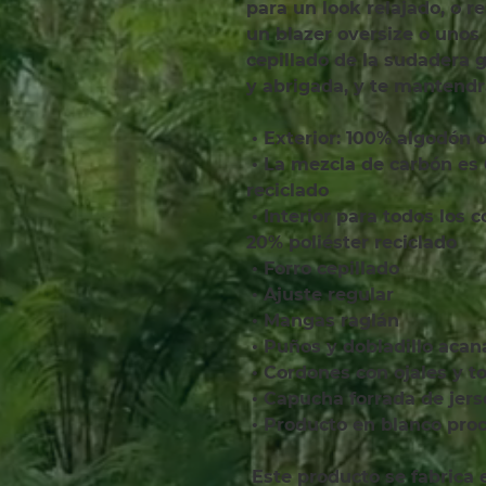
para un look relajado, o re
un blazer oversize o unos p
cepillado de la sudadera 
y abrigada, y te mantendrá
 • Exterior: 100% algodón 
 • La mezcla de carbón es 60% algodón, 40% poliéster 
reciclado
 • Interior para todos los colores: 80% algodón orgánico, 
20% poliéster reciclado
 • Forro cepillado
 • Ajuste regular
 • Mangas raglán
 • Puños y dobladillo aca
 • Cordones con ojales y t
 • Capucha forrada de jer
 • Producto en blanco pr
 Este producto se fabrica especialmente para usted en 