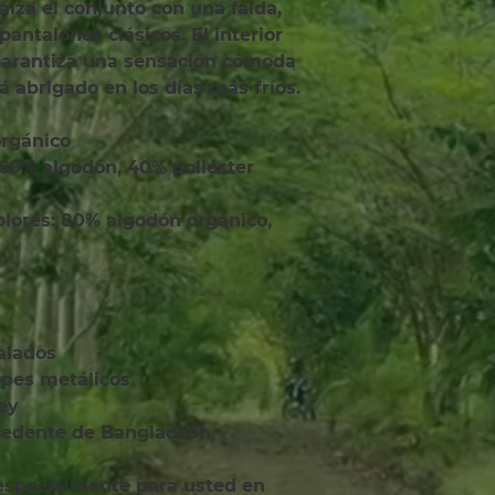
alza el conjunto con una falda, 
antalones clásicos. El interior 
garantiza una sensación cómoda 
 abrigado en los días más fríos.
orgánico
nalados
opes metálicos.
sey
ocedente de Bangladesh