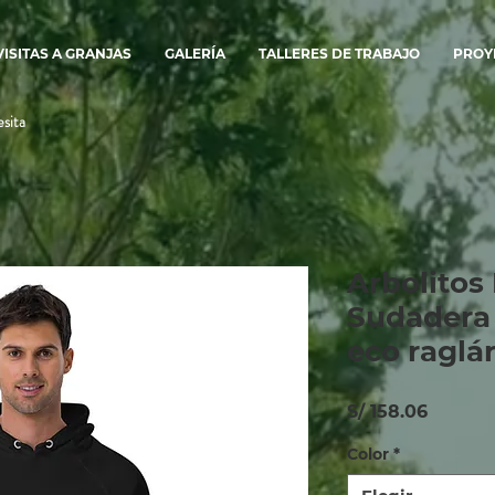
VISITAS A GRANJAS
GALERÍA
TALLERES DE TRABAJO
PROY
sita
Arbolitos
Sudadera
eco raglá
Precio
S/ 158.06
Color
*