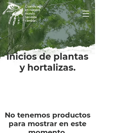
Cuando algo
en nuestro
mundo
necesita
cambiar.
inicios de plantas
y hortalizas.
No tenemos productos
para mostrar en este
momento.