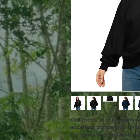
Get comfy in this organic 
excellent companion for 
It’s easily customizable 