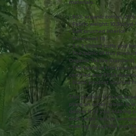
materials. 
• 80% organic cotton, 20% 
• Fabric weight: 10.3oz/yd.
• Soft brushed interior
• Oversized fit
• 2 × 2 ribbed cuffs and h
• The fabric of this produc
Organic Textile Standard)
• The fabric of this produ
certified and PETA-Appro
• Blank product sourced 
This product is made espec
place an order, which is wh
deliver it to you. Making 
bulk helps reduce overprod
making thoughtful purcha