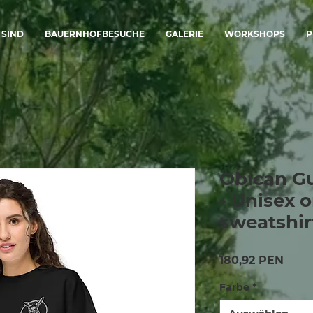
 SIND
BAUERNHOFBESUCHE
GALERIE
WORKSHOPS
P
Obican G
- Unisex 
sweatshir
Preis
180,92 PEN
Farbe
*