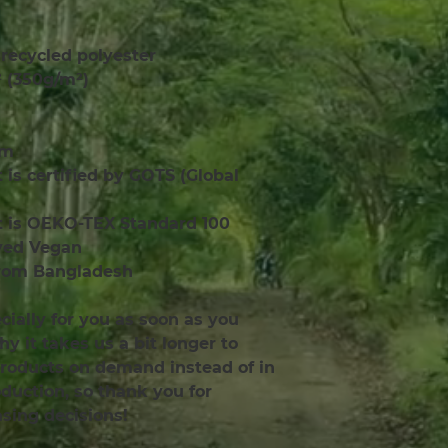
recycled polyester 
² (350g/m²)
em
t is certified by GOTS (Global 
ct is OEKO-TEX Standard 100 
ved Vegan
from Bangladesh
ially for you as soon as you 
y it takes us a bit longer to 
products on demand instead of in 
uction, so thank you for 
sing decisions!