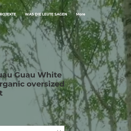
ROJEKTE
WAS DIE LEUTE SAGEN
More
uau Guau White
organic oversized
t