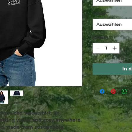
Auswählen
Größe
*
Auswählen
Anzahl
*
In 
oversized sweatshirt, an 
getting warm and cozy anywhere. 
and made from sustainable 