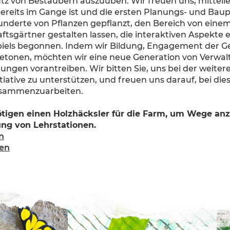
tz von Bestäubern auszuüben. Wir freuen uns, mitteile
bereits im Gange ist und die ersten Planungs- und Bau
nderte von Pflanzen gepflanzt, den Bereich von einem
ftsgärtner gestalten lassen, die interaktiven Aspekt
iels begonnen. Indem wir Bildung, Engagement der Ge
etonen, möchten wir eine neue Generation von Verwalte
ungen vorantreiben. Wir bitten Sie, uns bei der weit
itiative zu unterstützen, und freuen uns darauf, bei d
usammenzuarbeiten.
tigen einen Holzhäcksler für die Farm, um Wege anzu
ung von Lehrstationen.
n
den