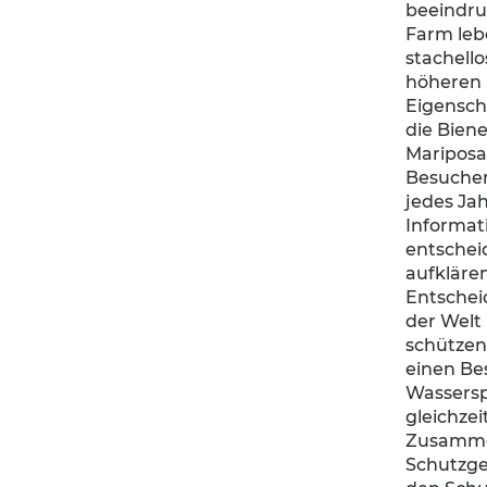
beeindruc
Farm leb
stachello
höheren 
Eigensch
die Bien
Mariposa 
Besucher
jedes Ja
Informat
entschei
aufklären
Entschei
der Welt
schützen
einen Be
Wassersp
gleichzei
Zusammen
Schutzgeb