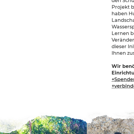
den Schu
Projekt 
haben Hu
Landscha
Wassersp
Lernen b
Veränder
dieser In
Ihnen z
Wir benö
Einricht
+Spende
+verbin