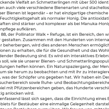
kende Vielfalt an Schmetterlingen mit über 500 identi
en auch viele verschiedene Bienenarten und stachello
ser Bienen ist legendär – er hat einzigartige chemisch
Feuchtigkeitsgehalt als normaler Honig. Die antioxida
aften sind stärker und komplexer als bei Manuka-Honi
enpflege aufklären.
88, der Pollinator Walk + Refuge, ist ein Bereich, den wi
 gestalten. Zusammen mit den Hunderten von internatio
hr beherbergen, wird dies anderen Menschen ermöglic
ionen zu erhalten, die für die Gesundheit und das Wo
dender Bedeutung sind. Es wird ein interaktives Erlebn
 soll, wie sie unserer Bienen- und Schmetterlingspopul
dungen helfen können. Ein Naturspaziergang, der Mensc
 um sie herum zu beobachten und mit ihr zu interagiere
, was der Schöpfer uns gegeben hat. Wir haben ein Des
sucherbereich sowie Ruhe- und Beobachtungsbereiche 
iel mit Pfützenbereichen geben, das Hunderte versch
tig anlocken wird.
fassend lässt sich sagen, dass die Einrichtung eines
iets für Bestäuber eine einmalige Gelegenheit darstell