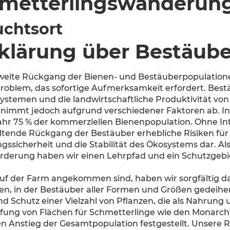
metterlingswanderun
uchtsort
klärung über Bestäube
weite Rückgang der Bienen- und Bestäuberpopulationen 
oblem, das sofortige Aufmerksamkeit erfordert. Bestä
ystemen und die landwirtschaftliche Produktivität vo
l nimmt jedoch aufgrund verschiedener Faktoren ab. In
Jahr 75 % der kommerziellen Bienenpopulation. Ohne Int
tende Rückgang der Bestäuber erhebliche Risiken für di
ssicherheit und die Stabilität des Ökosystems dar. Als
rderung haben wir einen Lehrpfad und ein Schutzgebie
 auf der Farm angekommen sind, haben wir sorgfältig 
fen, in der Bestäuber aller Formen und Größen gedeihe
d Schutz einer Vielzahl von Pflanzen, die als Nahrung
ffung von Flächen für Schmetterlinge wie den Monarchf
en Anstieg der Gesamtpopulation festgestellt. Unsere R