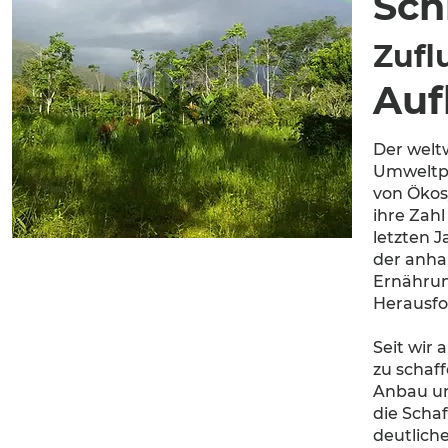
Sch
Zufl
Auf
Der welt
Umweltpr
von Ökos
ihre Zah
letzten 
der anhal
Ernährung
Herausfo
Seit wir
zu schaf
Anbau un
die Scha
deutlich