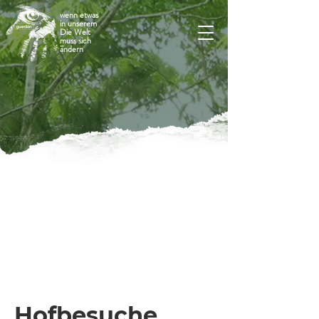
wenn etwas
in unserem
Die Welt
muss sich
ändern
Hofbesuche.