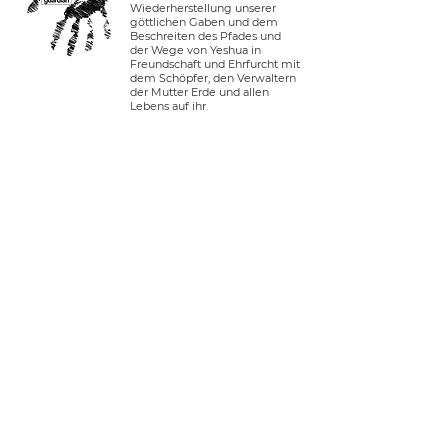
Wiederherstellung unserer
göttlichen Gaben und dem
Beschreiten des Pfades und
der Wege von Yeshua in
Freundschaft und Ehrfurcht mit
dem Schöpfer, den Verwaltern
der Mutter Erde und allen
Lebens auf ihr.
verbinden.
Anmelden
Tel. USA:
+1 408-335-7378
whatsapp:
+51 910 720 139
sarah@imguardian.org
Kalifornien, USA - Heiliges Tal, Peru
folgen.