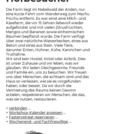
Die Farm liegt im Nebelwald der Anden, nur
eine kurze Fahrt vom Wanderweg zum Machu
Picchu entfernt. Es war einst eine Milch- und
Käsefarm, die vor 15 Jahren liebevoll wieder
aufgeforstet und mit vielen Zitrusfrüchten,
Mangos und Bananen sowie einheimischen
Bäumen bepflanzt wurde. Die Farm verfügt
über zwei natürliche Wasserbecken, eines aus
Beton und eines aus Stein. Viele Tiere,
darunter Enten, Hühner, Kühe, Kaninchen und
Truthähne.
Wir sind kein Hostel, Hotel oder Airbnb. Dies
ist unser Zuhause und wir leben, was wir
glauben. Wir laden Gleichgesinnte, Freunde
und Familie ein, uns zu besuchen. Wir freuen
uns über Menschen, die achtsam sind und das
Haus so verlassen, wie sie es vorgefunden
haben, oder besser. Da wir durch die
Vermietung des Raums keinen Gewinn
erzielen, respektieren wir Menschen, die das,
was sie nutzen, restaurieren.
+
verbinden
...
+
Workshop-Kalender anzeigen
...
+
Fastenretreat reservieren
...
+
Wochenend- und Fachfreiwillige
...