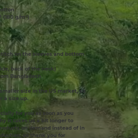
cotton
.² (180 g/m²)
titch on the sleeves and bottom 
side, back of the neck)
from Bangladesh
smaller size in the US market, so 
 a size up.
ially for you as soon as you 
y it takes us a bit longer to 
products on demand instead of in 
uction, so thank you for 