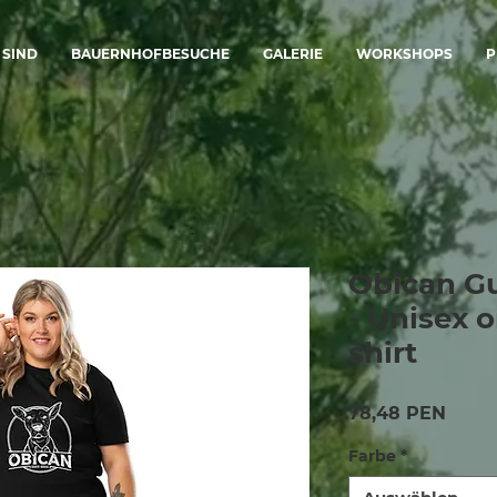
 SIND
BAUERNHOFBESUCHE
GALERIE
WORKSHOPS
P
Obican G
- Unisex o
shirt
Preis
78,48 PEN
Farbe
*