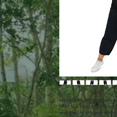
Made from 100% organic ri
shirt is a total must-have. 
and best of all—eco-friend