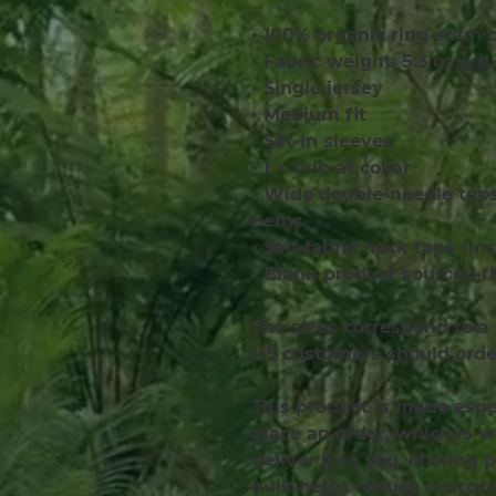
• 100% organic ring-spun 
• Fabric weight: 5.3 oz./yd
• Single jersey
• Medium fit
• Set-in sleeves
• 1 × 1 rib at collar
• Wide double-needle tops
hems
• Self-fabric neck tape (in
• Blank product sourced 
The sizes correspond to a 
US customers should order
This product is made espec
place an order, which is wh
deliver it to you. Making 
bulk helps reduce overprod