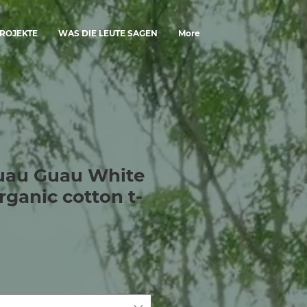
ROJEKTE
WAS DIE LEUTE SAGEN
More
uau Guau White
rganic cotton t-