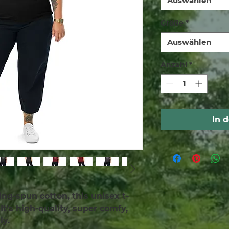
Auswählen
Größe
*
Auswählen
Anzahl
*
In 
ng-spun cotton, this unisex t-
It's high-quality, super comfy, 
ly.