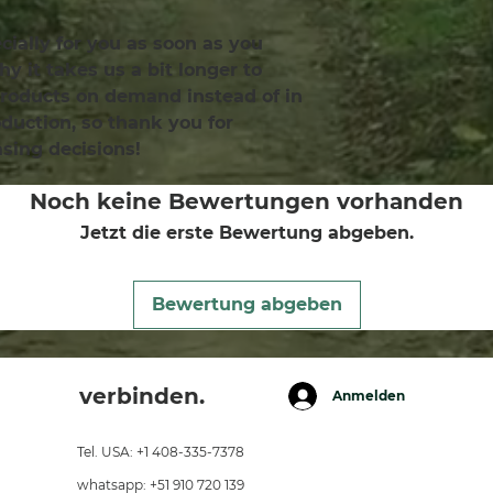
ially for you as soon as you 
y it takes us a bit longer to 
products on demand instead of in 
uction, so thank you for 
sing decisions!
Noch keine Bewertungen vorhanden
Jetzt die erste Bewertung abgeben.
Bewertung abgeben
verbinden.
Anmelden
Tel. USA: +1 408-335-7378
whatsapp: +51 910 720 139