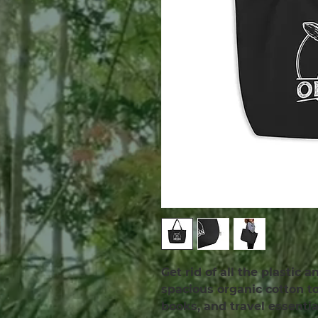
Get rid of all the plastic 
spacious organic cotton tot
books, and travel essenti