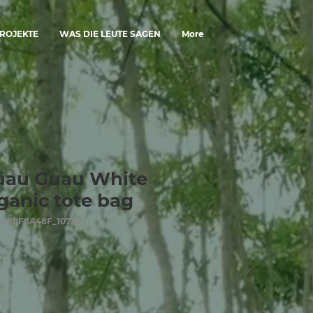
ROJEKTE
WAS DIE LEUTE SAGEN
More
uau Guau White
rganic tote bag
B688F6A48F_10732