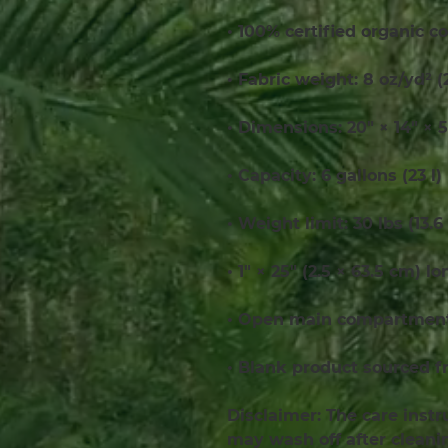
• 100% certified organic co
• Fabric weight: 8 oz/yd² 
• Dimensions: 20″ × 14″ × 5
• Capacity: 6 gallons (23 l)
• Weight limit: 30 lbs (13.6
• 1″ × 25″ (2.5 × 63.5 cm) l
• Open main compartment,
• Blank product sourced f
Disclaimer: The care instr
may wash off after cleani