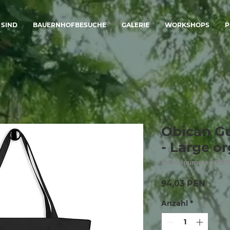
 SIND
BAUERNHOFBESUCHE
GALERIE
WORKSHOPS
P
Obican G
- Large o
Artikelnummer: 67E
Preis
94,03 PEN
Anzahl
*