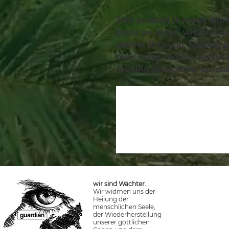
This product is made espec
place an order, which is wh
deliver it to you. Making 
bulk helps reduce overprod
making thoughtful purcha
wir sind Wächter.
Wir widmen uns der
Heilung der
menschlichen Seele,
der Wiederherstellung
unserer göttlichen