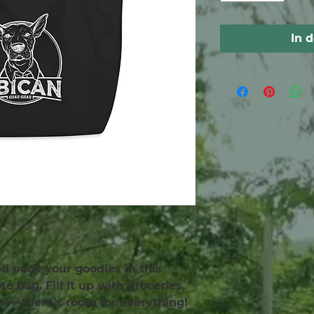
In 
and pack your goodies in this 
e bag. Fill it up with groceries, 
als—there’s room for everything!