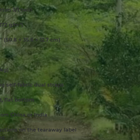
tton 3/1 twill
(272 g/m²)
″ (50.8 × 35.6 × 12.7 cm)
 kg)
ong self-fabric dual straps
 flat bottom
rom China or India
uctions on the tearaway label 
ng.