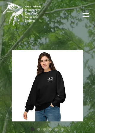
wenn etwas
in unserem
Die Welt
muss sich
ändern