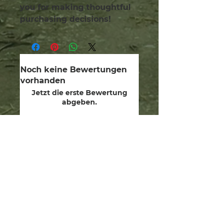
you for making thoughtful 
purchasing decisions!
Noch keine Bewertungen
vorhanden
Jetzt die erste Bewertung
abgeben.
Bewertung abgeben
wir sind Wächter.
Wir widmen uns der Heilung
der menschlichen Seele, der
Wiederherstellung unserer
göttlichen Gaben und dem
Beschreiten des Pfades und
der Wege von Yeshua in
Freundschaft und Ehrfurcht mit
dem Schöpfer, den Verwaltern
der Mutter Erde und allen