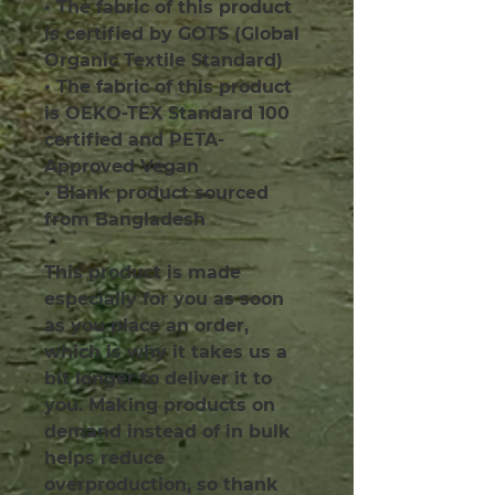
• The fabric of this product 
is certified by GOTS (Global 
Organic Textile Standard)
• The fabric of this product 
is OEKO-TEX Standard 100 
certified and PETA-
Approved Vegan
• Blank product sourced 
from Bangladesh
This product is made 
especially for you as soon 
as you place an order, 
which is why it takes us a 
bit longer to deliver it to 
you. Making products on 
demand instead of in bulk 
helps reduce 
overproduction, so thank 