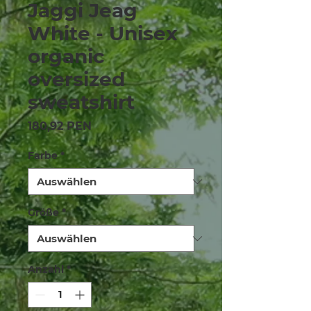
Jaggi Jeag
White - Unisex
organic
oversized
sweatshirt
Preis
180,92 PEN
Farbe
*
Größe
*
Anzahl
*