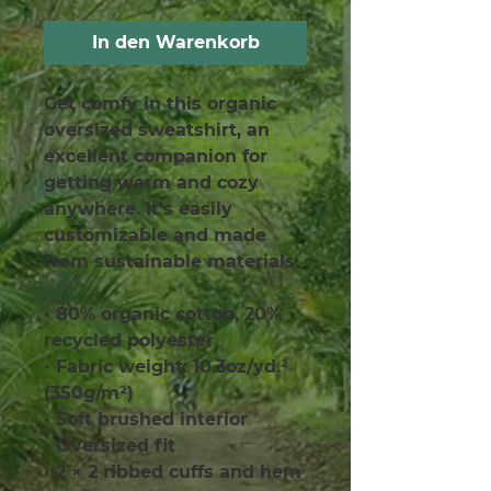
In den Warenkorb
Get comfy in this organic 
oversized sweatshirt, an 
excellent companion for 
getting warm and cozy 
anywhere. It’s easily 
customizable and made 
from sustainable materials. 
• 80% organic cotton, 20% 
recycled polyester 
• Fabric weight: 10.3oz/yd.² 
(350g/m²)
• Soft brushed interior
• Oversized fit
• 2 × 2 ribbed cuffs and hem