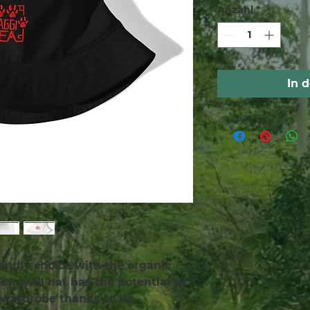
Anzahl
*
In 
endly choice with the organic 
n twill hat has the potential to 
wardrobe thanks to its 