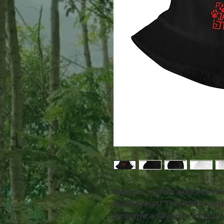
Make a stylish and eco-fri
bucket hat! This 100% cotto
become a favorite in your 