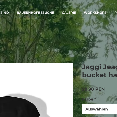
 SIND
BAUERNHOFBESUCHE
GALERIE
WORKSHOPS
P
Jaggi Jea
bucket ha
Preis
98,98 PEN
Farbe
*
Auswählen