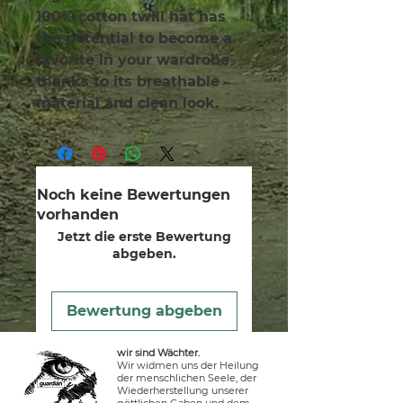
100% cotton twill hat has 
the potential to become a 
favorite in your wardrobe 
thanks to its breathable 
material and clean look.
Noch keine Bewertungen
vorhanden
Jetzt die erste Bewertung
abgeben.
Bewertung abgeben
wir sind Wächter.
Wir widmen uns der Heilung
der menschlichen Seele, der
Wiederherstellung unserer