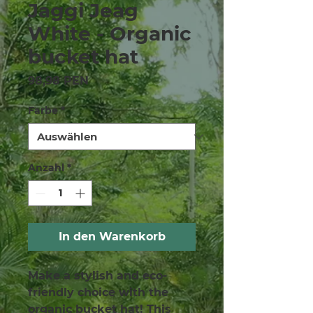
Jaggi Jeag
White - Organic
bucket hat
Preis
98,98 PEN
Farbe
*
Anzahl
*
In den Warenkorb
Make a stylish and eco-
friendly choice with the 
organic bucket hat! This 