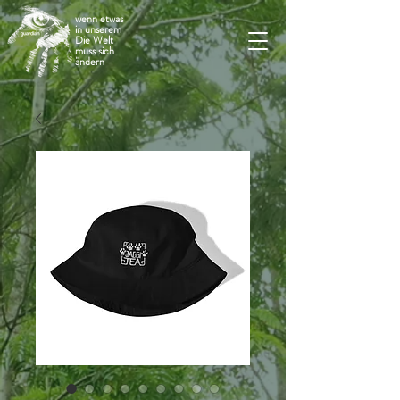
wenn etwas
in unserem
Die Welt
muss sich
ändern