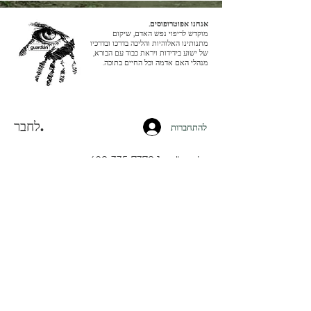
אנחנו אפוטרופוסים.
מוקדש לריפוי נפש האדם, שיקום
מתנותינו האלוהיות והליכה בדרכו ובדרכיו
של ישוע בידידות ויראת כבוד עם הבורא,
מנהלי האם אדמה וכל החיים בתוכה.
לחבר.
להתחברות
טל ארה"ב:
+1 408-335-7378
ווטסאפ:
+51 910 720 139
sarah@imguardian.org
קליפורניה, ארה"ב - העמק הקדוש, פרו
לעקוב אחר.
יוטיוב