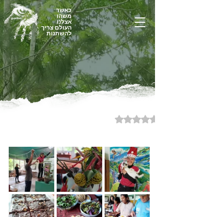
כאשר
משהו
אצלנו
העולם צריך
להשתנות
דירוג של NaN מתוך 5 כוכבים